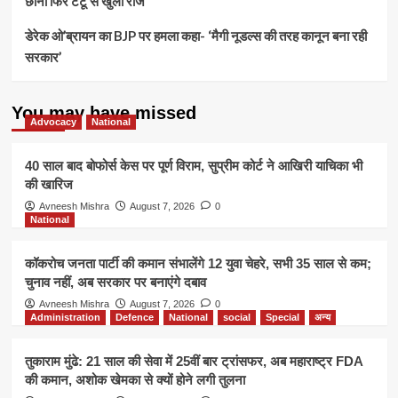
छाना फिर टैटू से खुला राज
डेरेक ओ’ब्रायन का BJP पर हमला कहा- ‘मैगी नूडल्स की तरह कानून बना रही
सरकार’
You may have missed
Advocacy
National
40 साल बाद बोफोर्स केस पर पूर्ण विराम, सुप्रीम कोर्ट ने आखिरी याचिका भी
की खारिज
Avneesh Mishra
August 7, 2026
0
National
कॉकरोच जनता पार्टी की कमान संभालेंगे 12 युवा चेहरे, सभी 35 साल से कम;
चुनाव नहीं, अब सरकार पर बनाएंगे दबाव
Avneesh Mishra
August 7, 2026
0
Administration
Defence
National
social
Special
अन्य
तुकाराम मुंढे: 21 साल की सेवा में 25वीं बार ट्रांसफर, अब महाराष्ट्र FDA
की कमान, अशोक खेमका से क्यों होने लगी तुलना