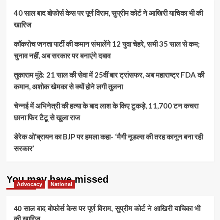
बदलाव
व
श्रद्धालुओं
40 साल बाद बोफोर्स केस पर पूर्ण विराम, सुप्रीम कोर्ट ने आखिरी याचिका भी की
71
का
विकास
खारिज
सैलाब:
कार्यों
24
का
कॉकरोच जनता पार्टी की कमान संभालेंगे 12 युवा चेहरे, सभी 35 साल से कम;
दिनों
वर्चुअल
में
चुनाव नहीं, अब सरकार पर बनाएंगे दबाव
लोकार्पण
21
हजार
तुकाराम मुंढे: 21 साल की सेवा में 25वीं बार ट्रांसफर, अब महाराष्ट्र FDA की
से
कमान, अशोक खेमका से क्यों होने लगी तुलना
ज्यादा
तीर्थ
चेन्नई में अभिनेत्री की हत्या के बाद लाश के किए टुकड़े, 11,700 टन कचरा
यात्री
छाना फिर टैटू से खुला राज
पहुंचे
दर्शन
डेरेक ओ’ब्रायन का BJP पर हमला कहा- ‘मैगी नूडल्स की तरह कानून बना रही
को
सरकार’
You may have missed
Advocacy
National
40 साल बाद बोफोर्स केस पर पूर्ण विराम, सुप्रीम कोर्ट ने आखिरी याचिका भी
की खारिज