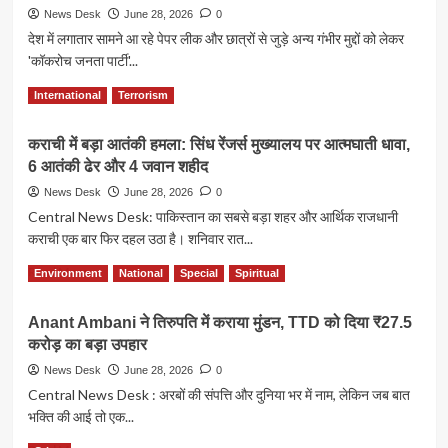
News Desk
June 28, 2026
0
देश में लगातार सामने आ रहे पेपर लीक और छात्रों से जुड़े अन्य गंभीर मुद्दों को लेकर
'कॉकरोच जनता पार्टी'...
Read
Read More
International
Terrorism
more
about
कराची में बड़ा आतंकी हमला: सिंध रेंजर्स मुख्यालय पर आत्मघाती धावा,
जंतर-
6 आतंकी ढेर और 4 जवान शहीद
मंतर
पर
News Desk
June 28, 2026
0
पेपर
Central News Desk: पाकिस्तान का सबसे बड़ा शहर और आर्थिक राजधानी
लीक
कराची एक बार फिर दहल उठा है। शनिवार रात...
के
खिलाफ
Read
Read More
Environment
National
Special
Spiritual
सोनम
more
वांगचुक
about
की
Anant Ambani ने तिरुपति में कराया मुंडन, TTD को दिया ₹27.5
कराची
अनिश्चितकालीन
करोड़ का बड़ा उपहार
में
भूख
बड़ा
News Desk
June 28, 2026
0
हड़ताल
आतंकी
Central News Desk : अरबों की संपत्ति और दुनिया भर में नाम, लेकिन जब बात
शुरू,
हमला:
दिल्ली
भक्ति की आई तो एक...
सिंध
पुलिस
रेंजर्स
Read