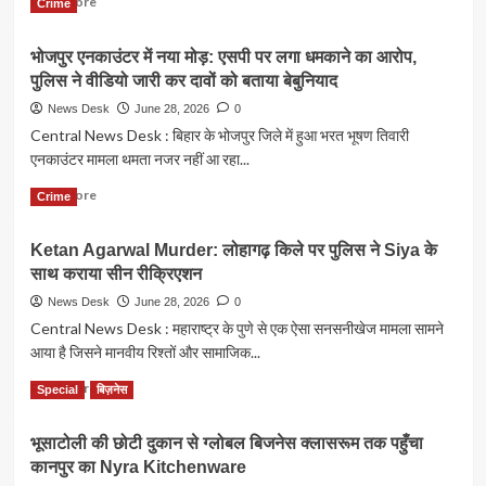
Read More
पर
Crime
मुख्यालय
more
आरोप
पर
about
आत्मघाती
भोजपुर एनकाउंटर में नया मोड़: एसपी पर लगा धमकाने का आरोप,
Anant
धावा,
पुलिस ने वीडियो जारी कर दावों को बताया बेबुनियाद
Ambani
6
ने
News Desk
June 28, 2026
0
आतंकी
तिरुपति
Central News Desk : बिहार के भोजपुर जिले में हुआ भरत भूषण तिवारी
ढेर
में
और
एनकाउंटर मामला थमता नजर नहीं आ रहा...
कराया
4
मुंडन,
Read
Read More
जवान
Crime
TTD
more
शहीद
को
about
दिया
Ketan Agarwal Murder: लोहागढ़ किले पर पुलिस ने Siya के
भोजपुर
₹27.5
साथ कराया सीन रीक्रिएशन
एनकाउंटर
करोड़
में
News Desk
June 28, 2026
0
का
नया
Central News Desk : महाराष्ट्र के पुणे से एक ऐसा सनसनीखेज मामला सामने
बड़ा
मोड़:
उपहार
आया है जिसने मानवीय रिश्तों और सामाजिक...
एसपी
पर
Read
Read More
Special
बिज़नेस
लगा
more
धमकाने
about
का
भूसाटोली की छोटी दुकान से ग्लोबल बिजनेस क्लासरूम तक पहुँचा
Ketan
आरोप,
कानपुर का Nyra Kitchenware
Agarwal
पुलिस