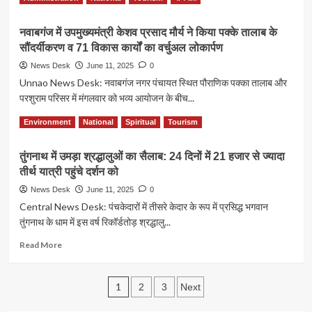
—
more
11
about
की
नवाबगंज में उपमुख्यमंत्री केशव प्रसाद मौर्य ने किया पक्के तालाब के
कैनेडी
मौत,
सौंदर्यीकरण व 71 विकास कार्यों का वर्चुअल लोकार्पण
सेंटर
आतंकी
पर
News Desk
June 11, 2025
0
हमले
ट्रंप
Unnao News Desk: नवाबगंज नगर पंचायत स्थित पौराणिक पक्का तालाब और
की
की
पुष्टि
परशुराम परिसर में मंगलवार को भव्य आयोजन के बीच...
पकड़:
“ले
Read
Read More
Environment
National
Spiritual
Tourism
मिज़रेबल्स”
more
के
about
शो
तुंगनाथ में उमड़ा श्रद्धालुओं का सैलाब: 24 दिनों में 21 हजार से ज्यादा
नवाबगंज
में
तीर्थ यात्री पहुंचे दर्शन को
में
$2
उपमुख्यमंत्री
News Desk
June 11, 2025
0
मिलियन
केशव
Central News Desk: पंचकेदारों में तीसरे केदार के रूप में प्रसिद्ध भगवान
की
प्रसाद
टिकटें,
तुंगनाथ के धाम में इस वर्ष रिकॉर्डतोड़ श्रद्धालु...
मौर्य
कलाकारों
ने
Read
Read More
पर
किया
more
सख्ती
पक्के
about
और
तालाब
Posts
तुंगनाथ
नीतियों
1
2
3
Next
के
में
में
सौंदर्यीकरण
pagination
उमड़ा