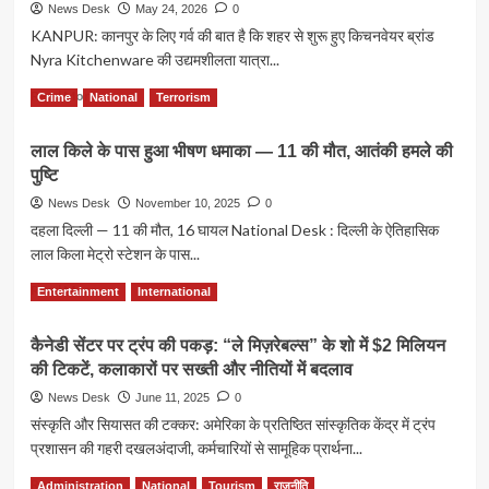
Murder:
News Desk
May 24, 2026
0
ने
लोहागढ़
KANPUR: कानपुर के लिए गर्व की बात है कि शहर से शुरू हुए किचनवेयर ब्रांड
वीडियो
किले
जारी
Nyra Kitchenware की उद्यमशीलता यात्रा...
पर
कर
पुलिस
Read
Read More
दावों
Crime
National
Terrorism
ने
more
को
Siya
about
बताया
के
लाल किले के पास हुआ भीषण धमाका — 11 की मौत, आतंकी हमले की
भूसाटोली
बेबुनियाद
साथ
पुष्टि
की
कराया
छोटी
News Desk
November 10, 2025
0
सीन
दुकान
दहला दिल्ली — 11 की मौत, 16 घायल National Desk : दिल्ली के ऐतिहासिक
रीक्रिएशन
से
लाल किला मेट्रो स्टेशन के पास...
ग्लोबल
बिजनेस
Read
Read More
Entertainment
International
क्लासरूम
more
तक
about
पहुँचा
कैनेडी सेंटर पर ट्रंप की पकड़: “ले मिज़रेबल्स” के शो में $2 मिलियन
लाल
कानपुर
की टिकटें, कलाकारों पर सख्ती और नीतियों में बदलाव
किले
का
के
News Desk
June 11, 2025
0
Nyra
पास
संस्कृति और सियासत की टक्कर: अमेरिका के प्रतिष्ठित सांस्कृतिक केंद्र में ट्रंप
Kitchenware
हुआ
प्रशासन की गहरी दखलअंदाजी, कर्मचारियों से सामूहिक प्रार्थना...
भीषण
धमाका
Read
Read More
Administration
National
Tourism
राजनीति