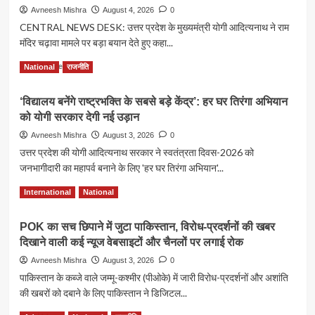
Avneesh Mishra
August 4, 2026
0
CENTRAL NEWS DESK: उत्तर प्रदेश के मुख्यमंत्री योगी आदित्यनाथ ने राम
मंदिर चढ़ावा मामले पर बड़ा बयान देते हुए कहा...
Read
Read More
National
राजनीति
more
about
‘विद्यालय बनेंगे राष्ट्रभक्ति के सबसे बड़े केंद्र’: हर घर तिरंगा अभियान
राम
को योगी सरकार देगी नई उड़ान
मंदिर
चढ़ावा
Avneesh Mishra
August 3, 2026
0
मामला:
उत्तर प्रदेश की योगी आदित्यनाथ सरकार ने स्वतंत्रता दिवस-2026 को
‘साधु-
जनभागीदारी का महापर्व बनाने के लिए 'हर घर तिरंगा अभियान'...
संतों
की
Read
Read More
International
National
कोई
more
संलिप्तता
about
नहीं’,
POK का सच छिपाने में जुटा पाकिस्तान, विरोध-प्रदर्शनों की खबर
‘विद्यालय
योगी
दिखाने वाली कई न्यूज वेबसाइटों और चैनलों पर लगाई रोक
बनेंगे
आदित्यनाथ
राष्ट्रभक्ति
Avneesh Mishra
August 3, 2026
0
का
के
पाकिस्तान के कब्जे वाले जम्मू-कश्मीर (पीओके) में जारी विरोध-प्रदर्शनों और अशांति
बड़ा
सबसे
बयान
की खबरों को दबाने के लिए पाकिस्तान ने डिजिटल...
बड़े
केंद्र’:
Read