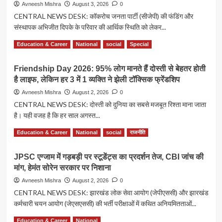
के
Avneesh Mishra
August 3, 2026
0
ने
दावों
CENTRAL NEWS DESK: कॉकरोच जनता पार्टी (सीजेपी) की फंडिंग और
केंद्र
के
सरकार
संस्थापक अभिजीत दिपके के परिवार की आर्थिक स्थिति को लेकर...
बीच
से
बीड
Read
Read More
मांगा
Education & Career
National
social
Special
की
more
जवाब
कड़वी
about
सच्चाई:
Friendship Day 2026: 95% लोग मानते हैं दोस्ती से बेहतर होती
CJP
16
है लाइफ, लेकिन हर 3 में 1 व्यक्ति ने झेली टॉक्सिक फ्रेंडशिप
की
घंटे
फंडिंग
Avneesh Mishra
August 2, 2026
0
की
पर
CENTRAL NEWS DESK: दोस्ती को दुनिया का सबसे मजबूत रिश्ता माना जाता
मेहनत,
विवाद,
छुट्टी
है। यही वजह है कि हर साल अगस्त...
RTI
का
कार्यकर्ता
Read
Read More
डर
Education & Career
National
social
राजनीति
की
more
और
शिकायत
about
युटेरस
के
JPSC एग्जाम में गड़बड़ी पर स्टूडेंट्स का प्रदर्शन तेज, CBI जांच की
Friendship
निकलवाने
बाद
मांग, हेमंत सोरेन सरकार पर निशाना
Day
की
पीएम
2026:
मजबूरी
Avneesh Mishra
August 2, 2026
0
केयर्स
95%
CENTRAL NEWS DESK: झारखंड लोक सेवा आयोग (जेपीएससी) और झारखंड
फंड
लोग
की
कर्मचारी चयन आयोग (जेएसएससी) की भर्ती परीक्षाओं में कथित अनियमितताओं...
मानते
जांच
हैं
Read
Read More
की
Education & Career
National