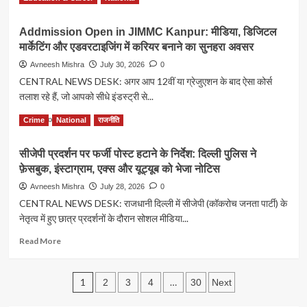
दोस्ती
more
भी
से
about
उठी
बेहतर
Addmission Open in JIMMC Kanpur: मीडिया, डिजिटल
JPSC
मांग
होती
मार्केटिंग और एडवरटाइजिंग में करियर बनाने का सुनहरा अवसर
एग्जाम
है
में
Avneesh Mishra
July 30, 2026
0
लाइफ,
गड़बड़ी
CENTRAL NEWS DESK: अगर आप 12वीं या ग्रेजुएशन के बाद ऐसा कोर्स
लेकिन
पर
हर
तलाश रहे हैं, जो आपको सीधे इंडस्ट्री से...
स्टूडेंट्स
3
का
Read
Read More
में
Crime
National
राजनीति
प्रदर्शन
more
1
तेज,
about
व्यक्ति
CBI
सीजेपी प्रदर्शन पर फर्जी पोस्ट हटाने के निर्देश: दिल्ली पुलिस ने
Addmission
ने
जांच
फ़ेसबुक, इंस्टाग्राम, एक्स और यूट्यूब को भेजा नोटिस
Open
झेली
की
in
टॉक्सिक
Avneesh Mishra
July 28, 2026
0
मांग,
JIMMC
फ्रेंडशिप
CENTRAL NEWS DESK: राजधानी दिल्ली में सीजेपी (कॉकरोच जनता पार्टी) के
हेमंत
Kanpur:
सोरेन
नेतृत्व में हुए छात्र प्रदर्शनों के दौरान सोशल मीडिया...
मीडिया,
सरकार
डिजिटल
Read
Read More
पर
मार्केटिंग
more
निशाना
और
about
एडवरटाइजिंग
Posts
सीजेपी
1
…
2
3
4
30
Next
में
प्रदर्शन
करियर
pagination
पर