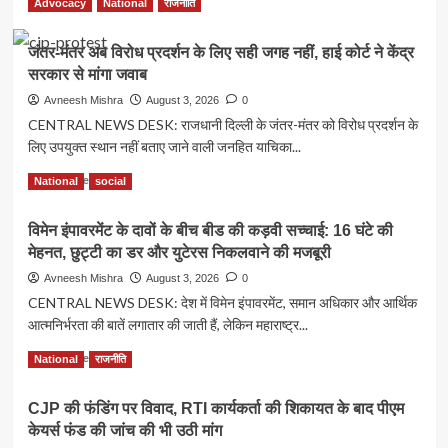
Read More
Advocacy
National
राजनीति
हर
more
घर
about
तिरंगा
जंतर-मंतर अब विरोध प्रदर्शन के लिए सही जगह नहीं, हाई कोर्ट ने केंद्र
POK
अभियान
सरकार से मांगा जवाब
का
को
सच
Avneesh Mishra
August 3, 2026
0
योगी
छिपाने
CENTRAL NEWS DESK: राजधानी दिल्ली के जंतर-मंतर को विरोध प्रदर्शन के
सरकार
में
देगी
लिए उपयुक्त स्थान नहीं बताए जाने वाली जनहित याचिका...
जुटा
नई
पाकिस्तान,
Read
Read More
उड़ान
National
social
विरोध-
more
प्रदर्शनों
about
की
विमेन इंपावरमेंट के दावों के बीच बीड की कड़वी सच्चाई: 16 घंटे की
जंतर-
खबर
मेहनत, छुट्टी का डर और युटेरस निकलवाने की मजबूरी
मंतर
दिखाने
अब
Avneesh Mishra
August 3, 2026
0
वाली
विरोध
CENTRAL NEWS DESK: देश में विमेन इंपावरमेंट, समान अधिकार और आर्थिक
कई
प्रदर्शन
न्यूज
आत्मनिर्भरता की बातें लगातार की जाती हैं, लेकिन महाराष्ट्र...
के
वेबसाइटों
लिए
Read
Read More
और
National
राजनीति
सही
more
चैनलों
जगह
about
पर
नहीं,
CJP की फंडिंग पर विवाद, RTI कार्यकर्ता की शिकायत के बाद पीएम
विमेन
लगाई
हाई
केयर्स फंड की जांच की भी उठी मांग
इंपावरमेंट
रोक
कोर्ट