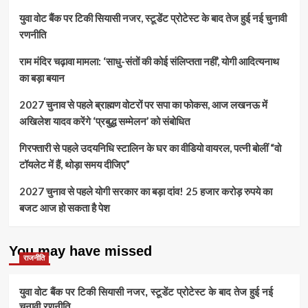
बनाने
फर्जी
युवा वोट बैंक पर टिकी सियासी नजर, स्टूडेंट प्रोटेस्ट के बाद तेज हुई नई चुनावी
का
पोस्ट
सुनहरा
रणनीति
हटाने
अवसर
के
राम मंदिर चढ़ावा मामला: ‘साधु-संतों की कोई संलिप्तता नहीं’, योगी आदित्यनाथ
निर्देश:
दिल्ली
का बड़ा बयान
पुलिस
ने
2027 चुनाव से पहले ब्राह्मण वोटरों पर सपा का फोकस, आज लखनऊ में
फ़ेसबुक,
अखिलेश यादव करेंगे ‘प्रबुद्ध सम्मेलन’ को संबोधित
इंस्टाग्राम,
एक्स
गिरफ्तारी से पहले उदयनिधि स्टालिन के घर का वीडियो वायरल, पत्नी बोलीं “वो
और
टॉयलेट में हैं, थोड़ा समय दीजिए”
यूट्यूब
को
2027 चुनाव से पहले योगी सरकार का बड़ा दांव! 25 हजार करोड़ रुपये का
भेजा
नोटिस
बजट आज हो सकता है पेश
You may have missed
राजनीति
युवा वोट बैंक पर टिकी सियासी नजर, स्टूडेंट प्रोटेस्ट के बाद तेज हुई नई
चुनावी रणनीति