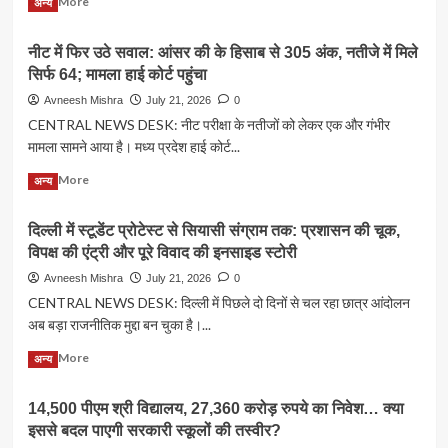
Read More
अन्य
लिया
more
एक
about
महीने
नीट में फिर उठे सवाल: आंसर की के हिसाब से 305 अंक, नतीजे में मिले
कानपुर
से
सिर्फ 64; मामला हाई कोर्ट पहुंचा
में
जारी
पहली
Avneesh Mishra
July 21, 2026
0
धरना,
बार
CENTRAL NEWS DESK: नीट परीक्षा के नतीजों को लेकर एक और गंभीर
सरकार
B.SC
ने
मामला सामने आया है। मध्य प्रदेश हाई कोर्ट...
मीडिया
मांगें
कम्युनिकेशन
Read
Read More
मानने
अन्य
डिग्री
more
का
कोर्स,
about
दिया
जागरण
दिल्ली में स्टूडेंट प्रोटेस्ट से सियासी संग्राम तक: प्रशासन की चूक,
नीट
भरोसा
कॉलेज
विपक्ष की एंट्री और पूरे विवाद की इनसाइड स्टोरी
में
को
फिर
Avneesh Mishra
July 21, 2026
0
4
उठे
CENTRAL NEWS DESK: दिल्ली में पिछले दो दिनों से चल रहा छात्र आंदोलन
AEDP
सवाल:
प्रोग्राम
अब बड़ा राजनीतिक मुद्दा बन चुका है।...
आंसर
की
की
Read
Read More
मान्यता
अन्य
के
more
हिसाब
about
से
14,500 पीएम श्री विद्यालय, 27,360 करोड़ रुपये का निवेश… क्या
दिल्ली
305
इससे बदल पाएगी सरकारी स्कूलों की तस्वीर?
में
अंक,