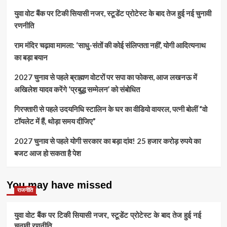
क्लाइमेट
चेतावनी:
युवा वोट बैंक पर टिकी सियासी नजर, स्टूडेंट प्रोटेस्ट के बाद तेज हुई नई चुनावी
क्राइसिस
ईरान
रणनीति
जंग
जारी
राम मंदिर चढ़ावा मामला: ‘साधु-संतों की कोई संलिप्तता नहीं’, योगी आदित्यनाथ
रही
तो
का बड़ा बयान
होंगे
गंभीर
2027 चुनाव से पहले ब्राह्मण वोटरों पर सपा का फोकस, आज लखनऊ में
दुष्परिणाम,
अखिलेश यादव करेंगे ‘प्रबुद्ध सम्मेलन’ को संबोधित
बोले-
टीम
गिरफ्तारी से पहले उदयनिधि स्टालिन के घर का वीडियो वायरल, पत्नी बोलीं “वो
इंडिया
टॉयलेट में हैं, थोड़ा समय दीजिए”
की
तरह
2027 चुनाव से पहले योगी सरकार का बड़ा दांव! 25 हजार करोड़ रुपये का
काम
करना
बजट आज हो सकता है पेश
होगा
You may have missed
राजनीति
युवा वोट बैंक पर टिकी सियासी नजर, स्टूडेंट प्रोटेस्ट के बाद तेज हुई नई
चुनावी रणनीति