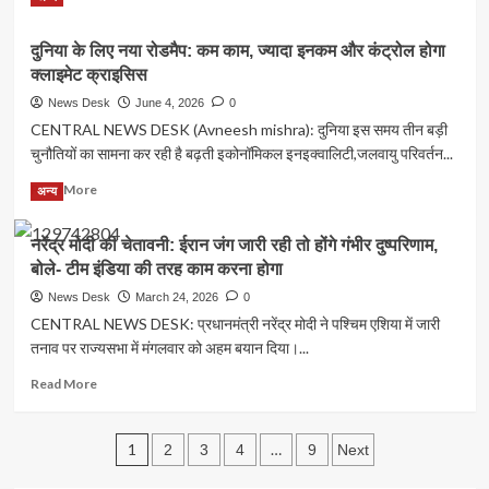
बच्चों
more
ने
about
खिड़कियों
दुनिया के लिए नया रोडमैप: कम काम, ज्यादा इनकम और कंट्रोल होगा
जेम्स
से
क्लाइमेट क्राइसिस
वेब
कूदकर
टेलीस्कोप
News Desk
June 4, 2026
0
बचाई
ने
CENTRAL NEWS DESK (Avneesh mishra): दुनिया इस समय तीन बड़ी
जान,
सुलझाई
करीब
चुनौतियों का सामना कर रही है बढ़ती इकोनॉमिकल इनइक्वालिटी,जलवायु परिवर्तन...
ब्रह्मांड
15
की
Read
Read More
लोगों
अन्य
बड़ी
more
की
पहेली,
about
जान
रहस्यमयी
नरेंद्र मोदी की चेतावनी: ईरान जंग जारी रही तो होंगे गंभीर दुष्परिणाम,
दुनिया
जाने
‘लिटल
बोले- टीम इंडिया की तरह काम करना होगा
के
की
रेड
लिए
आशंका
News Desk
March 24, 2026
0
डॉट्स’
नया
CENTRAL NEWS DESK: प्रधानमंत्री नरेंद्र मोदी ने पश्चिम एशिया में जारी
निकले
रोडमैप:
सुपरमैसिव
तनाव पर राज्यसभा में मंगलवार को अहम बयान दिया।...
कम
ब्लैक
काम,
Read
Read More
होल
ज्यादा
more
इनकम
about
और
Posts
नरेंद्र
1
…
2
3
4
9
Next
कंट्रोल
मोदी
होगा
pagination
की