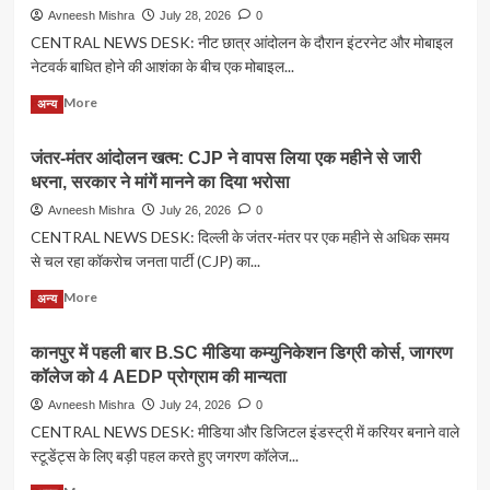
Avneesh Mishra
July 28, 2026
0
CENTRAL NEWS DESK: नीट छात्र आंदोलन के दौरान इंटरनेट और मोबाइल
नेटवर्क बाधित होने की आशंका के बीच एक मोबाइल...
Read
Read More
अन्य
more
about
जंतर-मंतर आंदोलन खत्म: CJP ने वापस लिया एक महीने से जारी
बिना
धरना, सरकार ने मांगें मानने का दिया भरोसा
नेटवर्क
भी
Avneesh Mishra
July 26, 2026
0
नहीं
CENTRAL NEWS DESK: दिल्ली के जंतर-मंतर पर एक महीने से अधिक समय
रुकी
से चल रहा कॉकरोच जनता पार्टी (CJP) का...
बातचीत,
NEET
Read
Read More
अन्य
प्रदर्शन
more
में
about
‘गूंज’
कानपुर में पहली बार B.SC मीडिया कम्युनिकेशन डिग्री कोर्स, जागरण
जंतर-
ऐप
कॉलेज को 4 AEDP प्रोग्राम की मान्यता
मंतर
बना
आंदोलन
Avneesh Mishra
July 24, 2026
0
चर्चा
खत्म:
CENTRAL NEWS DESK: मीडिया और डिजिटल इंडस्ट्री में करियर बनाने वाले
का
CJP
विषय
स्टूडेंट्स के लिए बड़ी पहल करते हुए जगरण कॉलेज...
ने
वापस
Read