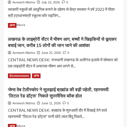
स्टूडेंट
Avneesh Mishra
July 10, 2026
0
नतीजे
प्रोटेस्ट
सरकारी स्कूलों को आधुनिक बनाने के उद्देश्य से केंद्र सरकार ने वर्ष 2022 में पीएम
में
से
मिले
श्री (प्रधानमंत्री स्कूल्स फॉर राइजिंग...
सियासी
सिर्फ
संग्राम
Read
Read More
64;
अन्य
तक:
more
मामला
प्रशासन
about
हाई
की
लखनऊ के लाइब्रेरी सेंटर में भीषण आग, बच्चों ने खिड़कियों से कूदकर
14,500
कोर्ट
चूक,
बचाई जान, करीब 15 लोगों की जान जाने की आशंका
पीएम
पहुंचा
विपक्ष
श्री
Avneesh Mishra
June 22, 2026
0
की
विद्यालय,
CENTRAL NEWS DESK: राजधानी लखनऊ के अलीगंज इलाके में सोमवार को
एंट्री
27,360
और
एक लाइब्रेरी सेंटर में अचानक भीषण आग लगने से...
करोड़
पूरे
रुपये
Read
Read More
विवाद
Environment
अन्य
का
more
की
निवेश…
about
इनसाइड
क्या
जेम्स वेब टेलीस्कोप ने सुलझाई ब्रह्मांड की बड़ी पहेली, रहस्यमयी
लखनऊ
स्टोरी
इससे
‘लिटल रेड डॉट्स’ निकले सुपरमैसिव ब्लैक होल
के
बदल
लाइब्रेरी
Avneesh Mishra
June 11, 2026
0
पाएगी
सेंटर
CENTRAL NEWS DESK: ब्रह्मांड के शुरुआती दौर में दिखाई देने वाले
सरकारी
में
स्कूलों
रहस्यमयी "लिटल रेड डॉट्स" यानी छोटे लाल बिंदु पिछले...
भीषण
की
आग,
Read
Read More
तस्वीर?
अन्य