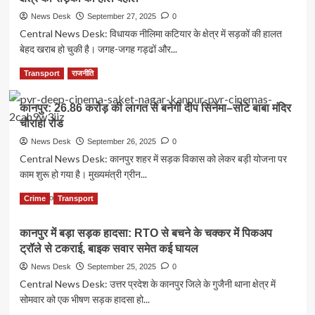
टक्कर,
अमृत
News Desk
September 27, 2025
0
9
भारत
Central News Desk: विधायक नीलिमा कटियार के क्षेत्र में सड़कों की हालत
बच्चियां
एक्सप्रेस
सुरक्षित
बेहद खराब हो चुकी है। जगह-जगह गड्ढों और...
समेत
सात
Read
Read More
Transport
राजनीति
नई
more
ट्रेनों
about
का
कानपुर: 26.86 करोड़ की लागत से बनेगी दीप सिनेमा–सोटे बाबा मंदिर
बन
तोहफा,
चौराहा रोड
रही
पटना
आधी-
News Desk
September 26, 2025
0
और
अधूरी
Central News Desk: कानपुर शहर में सड़क विकास को लेकर बड़ी योजना पर
राज्य
मानकविहीन
के
काम शुरू हो गया है। मुख्यमंत्री ग्रीन...
सड़कें:
शहरों
विधायक
Read
Read More
की
Crime
Transport
नीलिमा
more
कनेक्टिविटी
कटियार
about
होगी
के
कानपुर में बड़ा सड़क हादसा: RTO से बचने के चक्कर में पिकअप
कानपुर:
बेहतर
क्षेत्र
ट्रॉले से टकराई, बाइक सवार समेत कई घायल
26.86
की
करोड़
News Desk
September 25, 2025
0
सड़कों
की
Central News Desk: उत्तर प्रदेश के कानपुर जिले के गुजैनी थाना क्षेत्र में
का
लागत
हाल
सोमवार को एक भीषण सड़क हादसा हो...
से
बेहाल