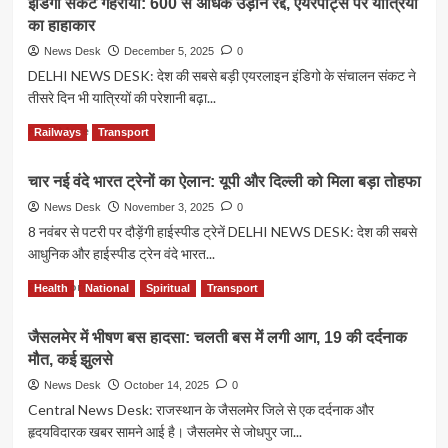
इंडिगो संकट गहराया: 600 से अधिक उड़ानें रद्द, एयरपोर्ट्स पर यात्रियों
का हाहाकार
News Desk
December 5, 2025
0
DELHI NEWS DESK: देश की सबसे बड़ी एयरलाइन इंडिगो के संचालन संकट ने
तीसरे दिन भी यात्रियों की परेशानी बढ़ा...
Read
Read More
Railways
Transport
more
about
चार नई वंदे भारत ट्रेनों का ऐलान: यूपी और दिल्ली को मिला बड़ा तोहफा
इंडिगो
संकट
News Desk
November 3, 2025
0
गहराया:
8 नवंबर से पटरी पर दौड़ेंगी हाईस्पीड ट्रेनें DELHI NEWS DESK: देश की सबसे
600
आधुनिक और हाईस्पीड ट्रेन वंदे भारत...
से
अधिक
Read
Read More
Health
National
Spiritual
Transport
उड़ानें
more
रद्द,
about
जैसलमेर में भीषण बस हादसा: चलती बस में लगी आग, 19 की दर्दनाक
एयरपोर्ट्स
चार
पर
मौत, कई झुलसे
नई
यात्रियों
वंदे
News Desk
October 14, 2025
0
का
भारत
Central News Desk: राजस्थान के जैसलमेर जिले से एक दर्दनाक और
हाहाकार
ट्रेनों
हृदयविदारक खबर सामने आई है। जैसलमेर से जोधपुर जा...
का