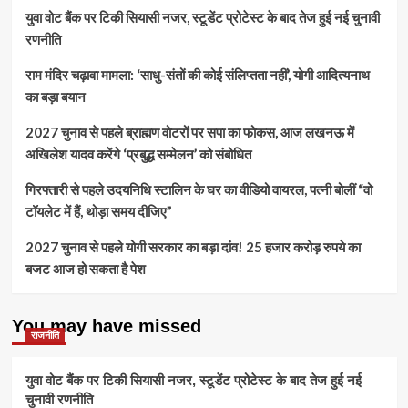
का
का
युवा वोट बैंक पर टिकी सियासी नजर, स्टूडेंट प्रोटेस्ट के बाद तेज हुई नई चुनावी
किया
नाम
रणनीति
निरीक्षण,
बदलने
बसें
की
हटाईं
राम मंदिर चढ़ावा मामला: ‘साधु-संतों की कोई संलिप्तता नहीं’, योगी आदित्यनाथ
मांग
पर
का बड़ा बयान
राजनीति
गरमाई
2027 चुनाव से पहले ब्राह्मण वोटरों पर सपा का फोकस, आज लखनऊ में
अखिलेश यादव करेंगे ‘प्रबुद्ध सम्मेलन’ को संबोधित
गिरफ्तारी से पहले उदयनिधि स्टालिन के घर का वीडियो वायरल, पत्नी बोलीं “वो
टॉयलेट में हैं, थोड़ा समय दीजिए”
2027 चुनाव से पहले योगी सरकार का बड़ा दांव! 25 हजार करोड़ रुपये का
बजट आज हो सकता है पेश
You may have missed
राजनीति
युवा वोट बैंक पर टिकी सियासी नजर, स्टूडेंट प्रोटेस्ट के बाद तेज हुई नई
चुनावी रणनीति