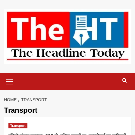
Skip
to
content
Primary
Menu
HOME
TRANSPORT
Transport
Transport