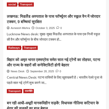
ऐलान:
Read
Read More
social
Transport
यूपी
more
और
about
दिल्ली
लखनऊ: मिडलैंड अस्पताल के पास फॉर्च्यूनर और स्कूल वैन में जोरदार
जैसलमेर
को
टक्कर, 9 बच्चियां सुरक्षित
में
मिला
भीषण
Avneesh Mishra
October 3, 2025
0
बड़ा
बस
Lucknow News desk: सुबह-सुबह मिडलैंड अस्पताल के पास एक निजी स्कूल
तोहफा
हादसा:
की वैन और फॉर्च्यूनर के बीच जोरदार टक्कर हो...
चलती
बस
Read
Read More
Railways
Transport
में
more
लगी
about
आग,
बिहार को अमृत भारत एक्सप्रेस समेत सात नई ट्रेनों का तोहफा, पटना
लखनऊ:
19
और राज्य के शहरों की कनेक्टिविटी होगी बेहतर
मिडलैंड
की
अस्पताल
News Desk
September 28, 2025
0
दर्दनाक
के
Central News Desk: पटना वासियों के लिए खुशखबरी है। भारतीय रेलवे पूजा से
मौत,
पास
कई
पहले सात नई ट्रेनें शुरू करने जा...
फॉर्च्यूनर
झुलसे
और
Read
Read More
Transport
राजनीति
स्कूल
more
वैन
about
में
बन रही आधी-अधूरी मानकविहीन सड़कें: विधायक नीलिमा कटियार के
बिहार
जोरदार
क्षेत्र की सड़कों का हाल बेहाल
को