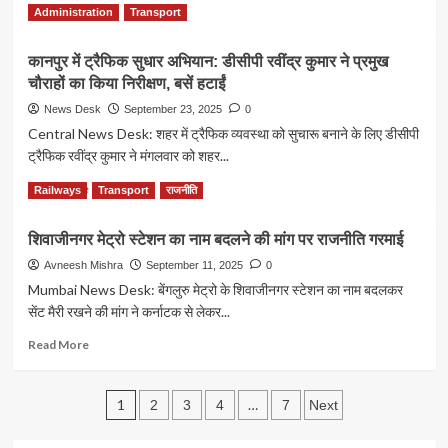
बनेगी
Read
Read More
Administration
Transport
दीप
more
सिनेमा–
about
सोटे
कानपुर में ट्रैफिक सुधार अभियान: डीसीपी रवींद्र कुमार ने प्रमुख
कानपुर
बाबा
चौराहों का किया निरीक्षण, बसें हटाईं
में
मंदिर
बड़ा
News Desk
September 23, 2025
0
चौराहा
सड़क
Central News Desk: शहर में ट्रैफिक व्यवस्था को सुचारू बनाने के लिए डीसीपी
रोड
हादसा:
ट्रैफिक रवींद्र कुमार ने मंगलवार को शहर...
RTO
से
Read
Read More
Railways
Transport
राजनीति
बचने
more
के
about
चक्कर
शिवाजीनगर मेट्रो स्टेशन का नाम बदलने की मांग पर राजनीति गरमाई
कानपुर
में
में
Avneesh Mishra
September 11, 2025
0
पिकअप
ट्रैफिक
Mumbai News Desk: बेंगलुरु मेट्रो के शिवाजीनगर स्टेशन का नाम बदलकर
ट्रॉले
सुधार
सेंट मैरी रखने की मांग ने कर्नाटक से लेकर...
से
अभियान:
टकराई,
डीसीपी
Read
Read More
बाइक
रवींद्र
more
सवार
कुमार
about
समेत
ने
Posts
शिवाजीनगर
1
…
2
3
4
7
Next
कई
प्रमुख
मेट्रो
घायल
pagination
चौराहों
स्टेशन