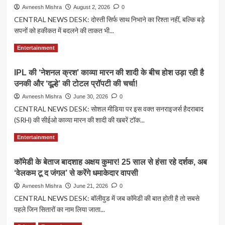
Avneesh Mishra
August 2, 2026
0
CENTRAL NEWS DESK: दोस्ती सिर्फ साथ निभाने का रिश्ता नहीं, बल्कि बड़े
सपनों को हकीकत में बदलने की ताकत भी...
Read
Read More
Entertainment
more
about
IPL की ‘नेशनल क्रश’ काव्या मारन की शादी के बीच होश उड़ा रही है
Friendship
उनकी और ‘दूल्हे’ की टोटल प्रॉपटी की चर्चा!
Day
2026:
Avneesh Mishra
June 30, 2026
0
जब
CENTRAL NEWS DESK: सोशल मीडिया पर इस वक्त सनराइजर्स हैदराबाद
दोस्तों
(SRH) की सीईओ काव्या मारन की शादी की खबरें टॉक...
ने
बदली
Read
Read More
Entertainment
दुनिया,
more
गूगल
about
से
कॉमेडी के बेताज बादशाह अक्षय कुमार! 25 साल से हंसा रहे दर्शक, अब
IPL
फ्लिपकार्ट
‘वेलकम टू द जंगल’ से करेंगे धमाकेदार वापसी
की
तक
‘नेशनल
Avneesh Mishra
June 21, 2026
0
दोस्ती
क्रश’
CENTRAL NEWS DESK: बॉलीवुड में जब कॉमेडी की बात होती है तो सबसे
से
काव्या
खड़ी
पहले जिन सितारों का नाम लिया जाता...
मारन
हुईं
की
Read