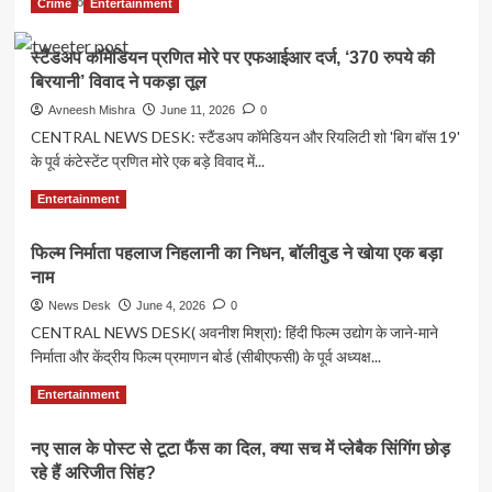
Read More
अरबों
Crime
Entertainment
शादी
more
डॉलर
के
about
की
बीच
स्टैंडअप कॉमेडियन प्रणित मोरे पर एफआईआर दर्ज, ‘370 रुपये की
कॉमेडी
कंपनियां
होश
बिरयानी’ विवाद ने पकड़ा तूल
के
उड़ा
बेताज
Avneesh Mishra
June 11, 2026
0
रही
बादशाह
CENTRAL NEWS DESK: स्टैंडअप कॉमेडियन और रियलिटी शो 'बिग बॉस 19'
है
अक्षय
उनकी
के पूर्व कंटेस्टेंट प्रणित मोरे एक बड़े विवाद में...
कुमार!
और
25
Read
Read More
‘दूल्हे’
Entertainment
साल
more
की
से
about
टोटल
हंसा
फिल्म निर्माता पहलाज निहलानी का निधन, बॉलीवुड ने खोया एक बड़ा
स्टैंडअप
प्रॉपटी
रहे
नाम
कॉमेडियन
की
दर्शक,
प्रणित
चर्चा!
News Desk
June 4, 2026
0
अब
मोरे
CENTRAL NEWS DESK( अवनीश मिश्रा): हिंदी फिल्म उद्योग के जाने-माने
‘वेलकम
पर
टू
निर्माता और केंद्रीय फिल्म प्रमाणन बोर्ड (सीबीएफसी) के पूर्व अध्यक्ष...
एफआईआर
द
दर्ज,
Read
Read More
जंगल’
Entertainment
‘370
more
से
रुपये
about
करेंगे
की
नए साल के पोस्ट से टूटा फैंस का दिल, क्या सच में प्लेबैक सिंगिंग छोड़
फिल्म
धमाकेदार
बिरयानी’
रहे हैं अरिजीत सिंह?
निर्माता
वापसी
विवाद