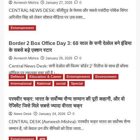
पहलाज
Avneesh Mishra
January 27, 2026
0
ने
निहलानी
CENTRAL NEWS DESK: बॉलीवुड के फेमस और सबसे पसंदीदा प्लेबैक सिंगर
पकड़ा
का
तूल
अरिजीत सिंह को लेकर सोशल मीडिया पर उस वक्त...
निधन,
बॉलीवुड
Read
Read More
Entertainment
ने
more
खोया
about
एक
Border 2 Box Office Day 3: 68 साल के सनी देओल बने इंडिया
नए
बड़ा
के सबसे बड़े एक्शन स्टार
साल
नाम
के
Avneesh Mishra
January 26, 2026
0
पोस्ट
Central News Desk: सनी देओल की फिल्म ‘बॉर्डर 2’ रिलीज के साथ ही बॉक्स
से
ऑफिस पर तहलका मचा रही है।...
टूटा
Defence
Education & Career
Entertainment
Environment
फैंस
Read
Read More
International
National
social
Special
का
more
दिल,
about
क्या
परमवीर चक्र: भारत के सर्वोच्च सैन्य सम्मान की पूरी कहानी, और वो
Border
सच
रेजिमेंट जिसे मिले सबसे ज्यादा वीरता चक्र
2
में
Box
News Desk
January 24, 2026
0
प्लेबैक
Office
CENTRAL DESK (Avneesh Mishra): परमवीर चक्र भारत का सर्वोच्च सैन्य
सिंगिंग
Day
छोड़
सम्मान है, जो केवल उन वीर सैनिकों को दिया जाता...
3:
रहे
68
Read
Read More
हैं
Entertainment
अन्य