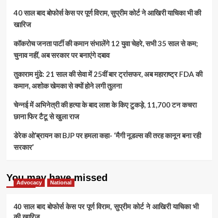
कार्यक्रम
अभिनेता
40 साल बाद बोफोर्स केस पर पूर्ण विराम, सुप्रीम कोर्ट ने आखिरी याचिका भी की
विजय
खारिज
की
रैली
कॉकरोच जनता पार्टी की कमान संभालेंगे 12 युवा चेहरे, सभी 35 साल से कम;
में
भगदड़:
चुनाव नहीं, अब सरकार पर बनाएंगे दबाव
34
मौतें,
तुकाराम मुंढे: 21 साल की सेवा में 25वीं बार ट्रांसफर, अब महाराष्ट्र FDA की
कई
कमान, अशोक खेमका से क्यों होने लगी तुलना
घायल
चेन्नई में अभिनेत्री की हत्या के बाद लाश के किए टुकड़े, 11,700 टन कचरा
छाना फिर टैटू से खुला राज
डेरेक ओ’ब्रायन का BJP पर हमला कहा- ‘मैगी नूडल्स की तरह कानून बना रही
सरकार’
You may have missed
Advocacy
National
40 साल बाद बोफोर्स केस पर पूर्ण विराम, सुप्रीम कोर्ट ने आखिरी याचिका भी
की खारिज