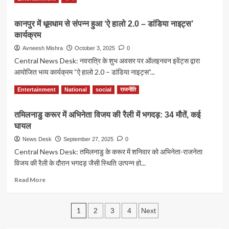
साल
more
अरिजीत
के
about
सिंह?
सनी
कानपुर में धूमधाम से संपन्न हुआ ‘ऐ हालो 2.0 – डांडिया नाइट्स’
परमवीर
देओल
कार्यक्रम
चक्र:
बने
भारत
Avneesh Mishra
October 3, 2025
0
इंडिया
के
Central News Desk: नवरात्रि के शुभ अवसर पर ऑलइनवन इवेंट्स द्वारा
के
सर्वोच्च
सबसे
आयोजित भव्य कार्यक्रम “ऐ हालो 2.0 – डांडिया नाइट्स”...
सैन्य
बड़े
सम्मान
Read
Read More
एक्शन
Entertainment
National
social
राजनीति
की
more
स्टार
पूरी
about
कहानी,
तमिलनाडु करूर में अभिनेता विजय की रैली में भगदड़: 34 मौतें, कई
कानपुर
और
घायल
में
वो
धूमधाम
News Desk
September 27, 2025
0
रेजिमेंट
से
Central News Desk: तमिलनाडु के करूर में शनिवार को अभिनेता-राजनेता
जिसे
संपन्न
मिले
विजय की रैली के दौरान भगदड़ जैसी स्थिति उत्पन्न हो...
हुआ
सबसे
‘ऐ
Read
Read More
ज्यादा
हालो
more
वीरता
2.0
about
चक्र
–
Posts
तमिलनाडु
1
2
3
4
Next
डांडिया
करूर
नाइट्स’
pagination
में