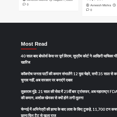
पानी
0
Avneesh Mishra
में
0
पैकिंग
के
सनसनीखेज
आरोप
Most Read
40 साल बाद बोफोर्स केस पर पूर्ण विराम, सुप्रीम कोर्ट ने आखिरी याचिका भ
खारिज
कॉकरोच जनता पार्टी की कमान संभालेंगे 12 युवा चेहरे, सभी 35 साल से क
चुनाव नहीं, अब सरकार पर बनाएंगे दबाव
तुकाराम मुंढे: 21 साल की सेवा में 25वीं बार ट्रांसफर, अब महाराष्ट्र FD
की कमान, अशोक खेमका से क्यों होने लगी तुलना
चेन्नई में अभिनेत्री की हत्या के बाद लाश के किए टुकड़े, 11,700 टन कच
छाना फिर टैटू से खुला राज