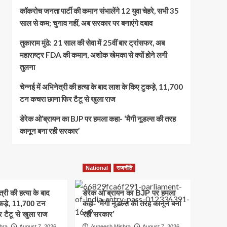
कॉकरोच जनता पार्टी की कमान संभालेंगे 12 युवा चेहरे, सभी 35
साल से कम; चुनाव नहीं, अब सरकार पर बनाएंगे दबाव
तुकाराम मुंढे: 21 साल की सेवा में 25वीं बार ट्रांसफर, अब
महाराष्ट्र FDA की कमान, अशोक खेमका से क्यों होने लगी
तुलना
चेन्नई में अभिनेत्री की हत्या के बाद लाश के किए टुकड़े, 11,700
टन कचरा छाना फिर टैटू से खुला राज
डेरेक ओ’ब्रायन का BJP पर हमला कहा- ‘मैगी नूडल्स की तरह
कानून बना रही सरकार’
National
राजनीति
त्री की हत्या के बाद
डेरेक ओ’ब्रायन का BJP पर हमला
कड़े, 11,700 टन
कहा- ‘मैगी नूडल्स की तरह कानून बना
 टैटू से खुला राज
रही सरकार’
hra
August 7, 2026
Avneesh Mishra
August 7, 2026