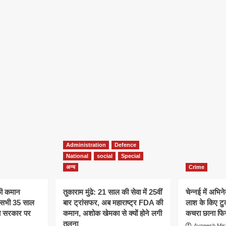
Administration
Defence
National
social
Special
अन्य
Crime
की कमान
तुकाराम मुंढे: 21 साल की सेवा में 25वीं
चेन्नई में अभिने
े, सभी 35 साल
बार ट्रांसफर, अब महाराष्ट्र FDA की
लाश के किए टु
अब सरकार पर
कमान, अशोक खेमका से क्यों होने लगी
कचरा छाना फिर
तुलना
Avneesh Mis