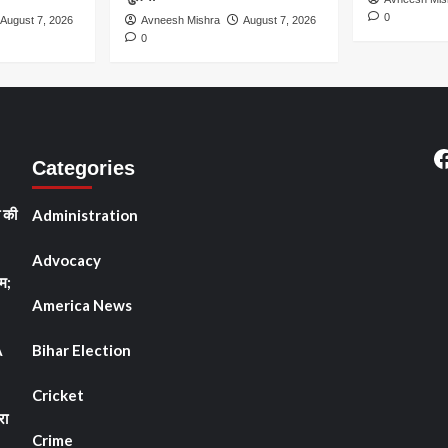
0
August 7, 2026
Avneesh Mishra
August 7, 2026
0
F
Categories
ी की
Administration
Advocacy
म;
America News
A
Bihar Election
Cricket
रा
Crime