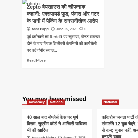
Zepto वेयरहाउस की खौफनाक
कहानी: एक्सपायर्ड फूड, फंगस और गटर
के पानी में पैकिंग के सनसनीखेज आरोप
Anita Bajapi
June 25, 2025
0
पूर्व कर्मचारी का Reddit पर खुलासा, पोस्ट वायरल
होने के बाद क्विक डिलीवरी कंपनियों की कार्यशैली
पर उठे गंभीर सवाल...
Read
Read More
more
about
Zepto
वेयरहाउस
की
खौफनाक
You may have missed
कहानी:
Advocacy
National
National
एक्सपायर्ड
फूड,
40 साल बाद बोफोर्स केस पर पूर्ण
कॉकरोच जनता पार्टी 
फंगस
विराम, सुप्रीम कोर्ट ने आखिरी याचिका
संभालेंगे 12 युवा चेहर
और
गटर
भी की खारिज
से कम; चुनाव नहीं, 
के
बनाएंगे दबाव
Avneesh Mishra
August 7, 2026