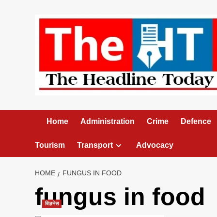
Skip
to
content
Home
Administration
Crime
Defence
Tourism
Transport
Advocacy
HOME
FUNGUS IN FOOD
fungus in food
बिज़नेस