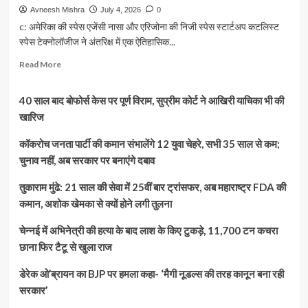
Avneesh Mishra
July 4, 2026
0
c: अमेरिका की स्पेस एजेंसी नासा और एरिजोना की निजी स्पेस स्टार्टअप कटलिस्ट
स्पेस टेक्नोलॉजीज ने अंतरिक्ष में एक ऐतिहासिक...
Read
Read More
more
about
40 साल बाद बोफोर्स केस पर पूर्ण विराम, सुप्रीम कोर्ट ने आखिरी याचिका भी की
22
साल
खारिज
पुराने
नासा
कॉकरोच जनता पार्टी की कमान संभालेंगे 12 युवा चेहरे, सभी 35 साल से कम;
सैटेलाइट
चुनाव नहीं, अब सरकार पर बनाएंगे दबाव
को
बचाने
तुकाराम मुंढे: 21 साल की सेवा में 25वीं बार ट्रांसफर, अब महाराष्ट्र FDA की
निकला
कमान, अशोक खेमका से क्यों होने लगी तुलना
रोबोट!
अंतरिक्ष
चेन्नई में अभिनेत्री की हत्या के बाद लाश के किए टुकड़े, 11,700 टन कचरा
में
इतिहास
छाना फिर टैटू से खुला राज
रचने
मिशन
डेरेक ओ’ब्रायन का BJP पर हमला कहा- ‘मैगी नूडल्स की तरह कानून बना रही
पर
सरकार’
कटलिस्ट