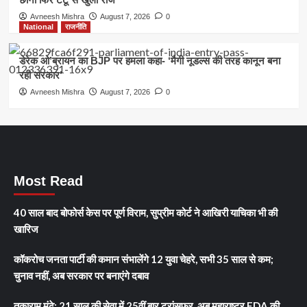
Avneesh Mishra
August 7, 2026
0
National
राजनीति
डेरेक ओ’ब्रायन का BJP पर हमला कहा- ‘मैगी नूडल्स की तरह कानून बना
रही सरकार’
Avneesh Mishra
August 7, 2026
0
Most Read
40 साल बाद बोफोर्स केस पर पूर्ण विराम, सुप्रीम कोर्ट ने आखिरी याचिका भी की
खारिज
कॉकरोच जनता पार्टी की कमान संभालेंगे 12 युवा चेहरे, सभी 35 साल से कम;
चुनाव नहीं, अब सरकार पर बनाएंगे दबाव
तुकाराम मुंढे: 21 साल की सेवा में 25वीं बार ट्रांसफर, अब महाराष्ट्र FDA की