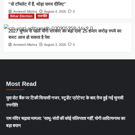
“वो टॉयलेट में हैं, थोड़ा समय दीजिए”
Avneesh Mishra
August 4, 2026
0
Bihar Election
राजनीति
2027 चुनाव से पहले योगी सरकार का बड़ा दांव! 25 हजार करोड़ रुपये का
बजट आज हो सकता है पेश
Avneesh Mishra
August 3, 2026
0
Most Read
युवा वोट बैंक पर टिकी सियासी नजर, स्टूडेंट प्रोटेस्ट के बाद तेज हुई नई चुनावी
रणनीति
राम मंदिर चढ़ावा मामला: ‘साधु-संतों की कोई संलिप्तता नहीं’, योगी आदित्यनाथ का
बड़ा बयान