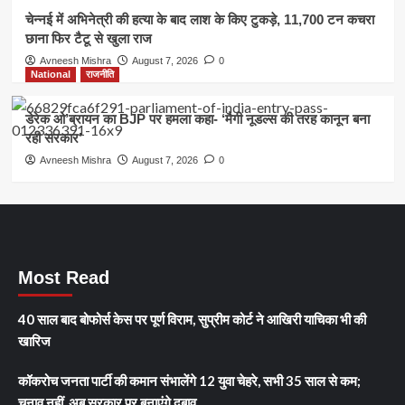
चेन्नई में अभिनेत्री की हत्या के बाद लाश के किए टुकड़े, 11,700 टन कचरा
छाना फिर टैटू से खुला राज
Avneesh Mishra
August 7, 2026
0
National
राजनीति
डेरेक ओ’ब्रायन का BJP पर हमला कहा- ‘मैगी नूडल्स की तरह कानून बना
रही सरकार’
Avneesh Mishra
August 7, 2026
0
Most Read
40 साल बाद बोफोर्स केस पर पूर्ण विराम, सुप्रीम कोर्ट ने आखिरी याचिका भी की
खारिज
कॉकरोच जनता पार्टी की कमान संभालेंगे 12 युवा चेहरे, सभी 35 साल से कम;
चुनाव नहीं, अब सरकार पर बनाएंगे दबाव