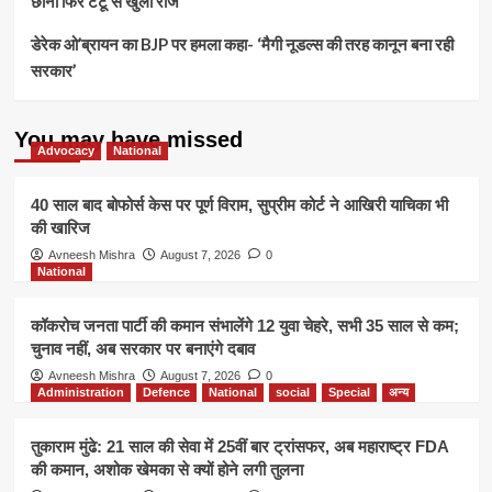
छाना फिर टैटू से खुला राज
डेरेक ओ’ब्रायन का BJP पर हमला कहा- ‘मैगी नूडल्स की तरह कानून बना रही
सरकार’
You may have missed
Advocacy
National
40 साल बाद बोफोर्स केस पर पूर्ण विराम, सुप्रीम कोर्ट ने आखिरी याचिका भी
की खारिज
Avneesh Mishra
August 7, 2026
0
National
कॉकरोच जनता पार्टी की कमान संभालेंगे 12 युवा चेहरे, सभी 35 साल से कम;
चुनाव नहीं, अब सरकार पर बनाएंगे दबाव
Avneesh Mishra
August 7, 2026
0
Administration
Defence
National
social
Special
अन्य
तुकाराम मुंढे: 21 साल की सेवा में 25वीं बार ट्रांसफर, अब महाराष्ट्र FDA
की कमान, अशोक खेमका से क्यों होने लगी तुलना