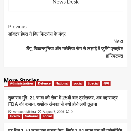
News Desk
Post
Previous
डॉक्टर हेमंत ने दिए फिटनेस के मंत्र
Navigation
Next
डेंगू, चिकनगुनिया और मलेरिया रोग से लड़ाई में जुटेंगे प्राइवेट
हॉस्पिटल्स
More Stories
Administration
Defence
National
social
Special
अन्य
तुकाराम मुंढे: 21 साल की सेवा में 25वीं बार ट्रांसफर, अब महाराष्ट्र
FDA की कमान, अशोक खेमका से क्यों होने लगी तुलना
Avneesh Mishra
August 7, 2026
0
Health
National
social
हर दिन 1.70 लाख टन कचरा पैदा, सिर्फ 1.04 लाख टन की प्रोसेसिंग,