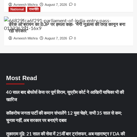
Avneesh Mishra
August 7, 2026
0
National
राजनीति
डेरेक ओ’ब्रायन का BJP पर हमला कहा- ‘मैगी नूडल्स की तरह कानून बना
रही सरकार’
Avneesh Mishra
August 7, 2026
0
Most Read
40 साल बाद बोफोर्स केस पर पूर्ण विराम, सुप्रीम कोर्ट ने आखिरी याचिका भी की
खारिज
कॉकरोच जनता पार्टी की कमान संभालेंगे 12 युवा चेहरे, सभी 35 साल से कम;
चुनाव नहीं, अब सरकार पर बनाएंगे दबाव
तुकाराम मुंढे: 21 साल की सेवा में 25वीं बार ट्रांसफर, अब महाराष्ट्र FDA की