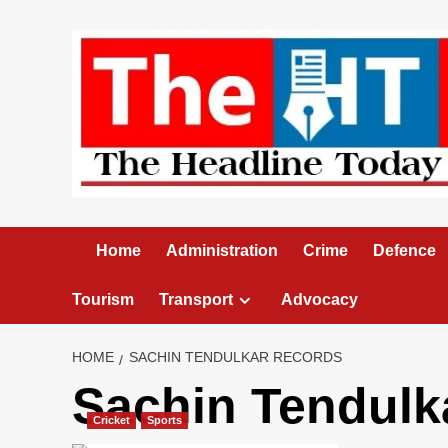
Skip
to
content
Home
Administration
Crime
Defence
Tourism
Transport
Advocacy
HOME
SACHIN TENDULKAR RECORDS
Sachin Tendulk
Cricket
Sports