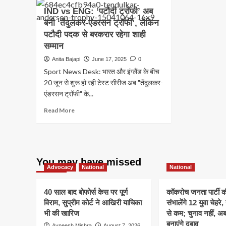
IND vs ENG: ‘पटौदी ट्रॉफी’ अब
बनी ‘तेंदुलकर-एंडरसन ट्रॉफी’, लेकिन
पटौदी पदक से बरकरार रहेगा शाही
सम्मान
Anita Bajapi
June 17, 2025
0
Sport News Desk: भारत और इंग्लैंड के बीच
20 जून से शुरू हो रही टेस्ट सीरीज अब "तेंदुलकर-
एंडरसन ट्रॉफी" के...
Read
Read More
more
about
IND
vs
ENG:
You may have missed
‘पटौदी
Advocacy
National
National
ट्रॉफी’
अब
40 साल बाद बोफोर्स केस पर पूर्ण
कॉकरोच जनता पार्टी 
बनी
विराम, सुप्रीम कोर्ट ने आखिरी याचिका
संभालेंगे 12 युवा चेहर
‘तेंदुलकर-
भी की खारिज
से कम; चुनाव नहीं, 
एंडरसन
बनाएंगे दबाव
ट्रॉफी’,
Avneesh Mishra
August 7, 2026