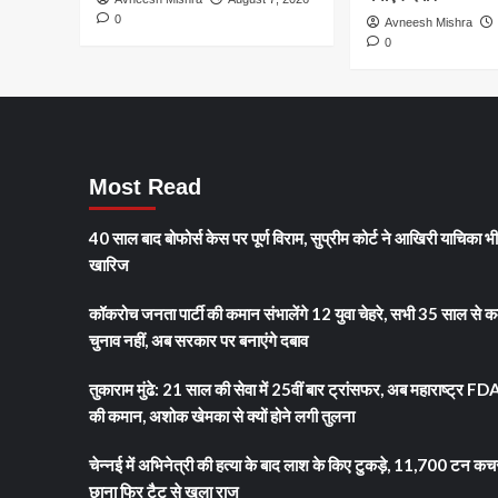
लेकिन
0
Avneesh Mishra
पटौदी
0
पदक
से
बरकरार
रहेगा
शाही
सम्मान
Most Read
40 साल बाद बोफोर्स केस पर पूर्ण विराम, सुप्रीम कोर्ट ने आखिरी याचिका भ
खारिज
कॉकरोच जनता पार्टी की कमान संभालेंगे 12 युवा चेहरे, सभी 35 साल से क
चुनाव नहीं, अब सरकार पर बनाएंगे दबाव
तुकाराम मुंढे: 21 साल की सेवा में 25वीं बार ट्रांसफर, अब महाराष्ट्र FD
की कमान, अशोक खेमका से क्यों होने लगी तुलना
चेन्नई में अभिनेत्री की हत्या के बाद लाश के किए टुकड़े, 11,700 टन कच
छाना फिर टैटू से खुला राज