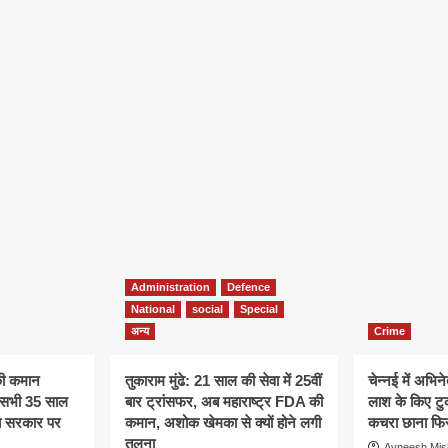
Administration
Defence
National
social
Special
अन्य
Crime
की कमान
तुकाराम मुंढे: 21 साल की सेवा में 25वीं
चेन्नई में अभिने
े, सभी 35 साल
बार ट्रांसफर, अब महाराष्ट्र FDA की
लाश के किए टु
अब सरकार पर
कमान, अशोक खेमका से क्यों होने लगी
कचरा छाना फिर
तुलना
Avneesh Mis