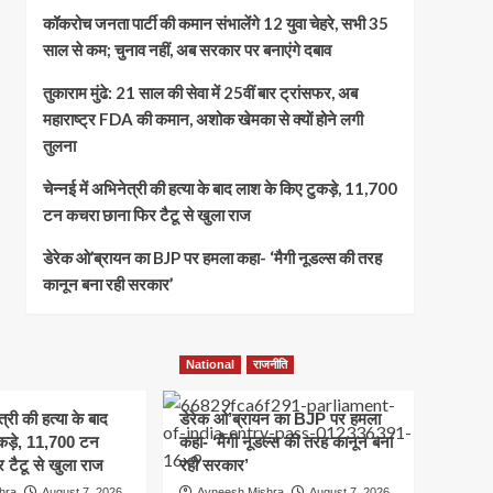
कॉकरोच जनता पार्टी की कमान संभालेंगे 12 युवा चेहरे, सभी 35
साल से कम; चुनाव नहीं, अब सरकार पर बनाएंगे दबाव
तुकाराम मुंढे: 21 साल की सेवा में 25वीं बार ट्रांसफर, अब
महाराष्ट्र FDA की कमान, अशोक खेमका से क्यों होने लगी
तुलना
चेन्नई में अभिनेत्री की हत्या के बाद लाश के किए टुकड़े, 11,700
टन कचरा छाना फिर टैटू से खुला राज
डेरेक ओ’ब्रायन का BJP पर हमला कहा- ‘मैगी नूडल्स की तरह
कानून बना रही सरकार’
National
राजनीति
त्री की हत्या के बाद
डेरेक ओ’ब्रायन का BJP पर हमला
कड़े, 11,700 टन
कहा- ‘मैगी नूडल्स की तरह कानून बना
 टैटू से खुला राज
रही सरकार’
hra
August 7, 2026
Avneesh Mishra
August 7, 2026