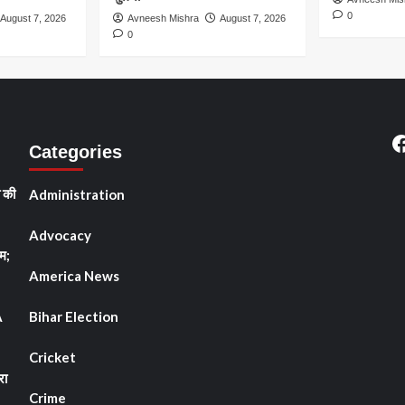
0
August 7, 2026
Avneesh Mishra
August 7, 2026
0
F
Categories
ी की
Administration
Advocacy
म;
America News
A
Bihar Election
Cricket
रा
Crime