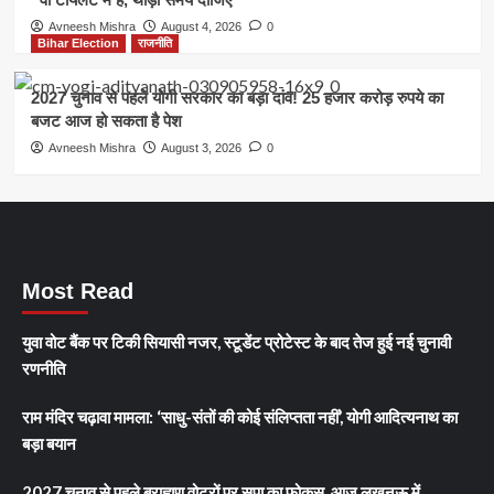
Avneesh Mishra
August 4, 2026
0
Bihar Election
राजनीति
2027 चुनाव से पहले योगी सरकार का बड़ा दांव! 25 हजार करोड़ रुपये का
बजट आज हो सकता है पेश
Avneesh Mishra
August 3, 2026
0
Most Read
युवा वोट बैंक पर टिकी सियासी नजर, स्टूडेंट प्रोटेस्ट के बाद तेज हुई नई चुनावी
रणनीति
राम मंदिर चढ़ावा मामला: ‘साधु-संतों की कोई संलिप्तता नहीं’, योगी आदित्यनाथ का
बड़ा बयान
2027 चुनाव से पहले ब्राह्मण वोटरों पर सपा का फोकस, आज लखनऊ में