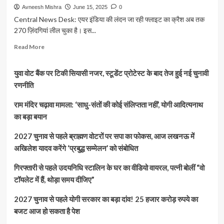
Avneesh Mishra
June 15, 2025
0
Central News Desk: एयर इंडिया की लंदन जा रही फ्लाइट का क्रैश अब तक
270 ज़िंदगियां लील चुका है। इस...
Read
Read More
more
about
युवा वोट बैंक पर टिकी सियासी नजर, स्टूडेंट प्रोटेस्ट के बाद तेज हुई नई चुनावी
अहमदाबाद
विमान
रणनीति
हादसा:
270
राम मंदिर चढ़ावा मामला: ‘साधु-संतों की कोई संलिप्तता नहीं’, योगी आदित्यनाथ
की
का बड़ा बयान
मौत,
पहचान
2027 चुनाव से पहले ब्राह्मण वोटरों पर सपा का फोकस, आज लखनऊ में
बनी
अखिलेश यादव करेंगे ‘प्रबुद्ध सम्मेलन’ को संबोधित
चुनौती,
डीएनए
गिरफ्तारी से पहले उदयनिधि स्टालिन के घर का वीडियो वायरल, पत्नी बोलीं “वो
जांच
से
टॉयलेट में हैं, थोड़ा समय दीजिए”
खुल
रही
2027 चुनाव से पहले योगी सरकार का बड़ा दांव! 25 हजार करोड़ रुपये का
सच्चाई
बजट आज हो सकता है पेश