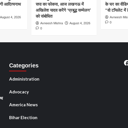
योगी आदित्यनाथ
सपा का फोकस, आज लखनऊ में
के घर का वीडिय
अखिलेश यादव करेंगे ‘प्रबुद्ध सम्मेलन’
“वो टॉयलेट में 
को संबोधित
August 4, 2026
Avneesh Mis
0
Avneesh Mishra
August 4, 2026
0
F
Categories
Administration
Advocacy
ाथ
America News
Bihar Election