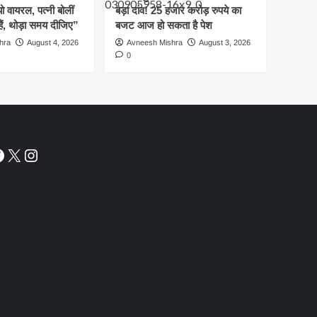
ो वायरल, पत्नी बोलीं
बड़ा दांव! 25 हजार करोड़ रुपये का
हैं, थोड़ा समय दीजिए”
बजट आज हो सकता है पेश
hra
August 4, 2026
Avneesh Mishra
August 3, 2026
0
acebook
X
Instagram