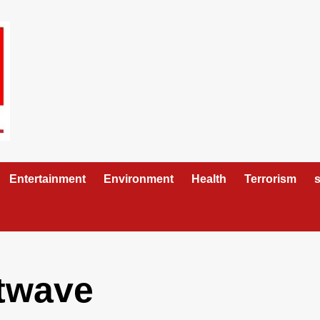
Entertainment
Environment
Health
Terrorism
s
atwave