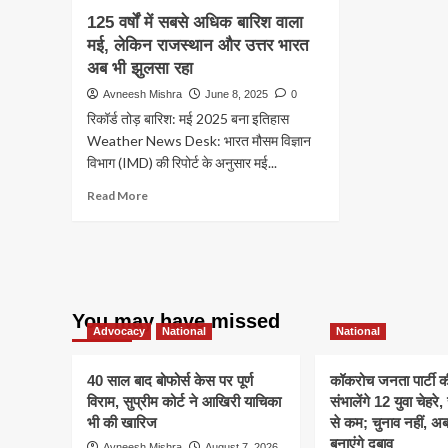
125 वर्षों में सबसे अधिक बारिश वाला
मई, लेकिन राजस्थान और उत्तर भारत
अब भी झुलसा रहा
Avneesh Mishra
June 8, 2025
0
रिकॉर्ड तोड़ बारिश: मई 2025 बना इतिहास
Weather News Desk: भारत मौसम विज्ञान
विभाग (IMD) की रिपोर्ट के अनुसार मई...
Read
Read More
more
about
125
वर्षों
में
सबसे
You may have missed
अधिक
Advocacy
National
National
बारिश
वाला
40 साल बाद बोफोर्स केस पर पूर्ण
कॉकरोच जनता पार्टी 
मई,
विराम, सुप्रीम कोर्ट ने आखिरी याचिका
संभालेंगे 12 युवा चेहर
लेकिन
राजस्थान
भी की खारिज
से कम; चुनाव नहीं, 
और
बनाएंगे दबाव
Avneesh Mishra
August 7, 2026