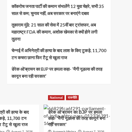
कॉकरोच जनता पार्टी की कमान संभालेंगे 12 युवा चेहरे, सभी 35
साल से कम; चुनाव नहीं, अब सरकार पर बनाएंगे दबाव
तुकाराम मुंढे: 21 साल की सेवा में 25वीं बार ट्रांसफर, अब
महाराष्ट्र FDA की कमान, अशोक खेमका से क्यों होने लगी
तुलना
चेन्नई में अभिनेत्री की हत्या के बाद लाश के किए टुकड़े, 11,700
टन कचरा छाना फिर टैटू से खुला राज
डेरेक ओ’ब्रायन का BJP पर हमला कहा- ‘मैगी नूडल्स की तरह
कानून बना रही सरकार’
National
राजनीति
त्री की हत्या के बाद
डेरेक ओ’ब्रायन का BJP पर हमला
कड़े, 11,700 टन
कहा- ‘मैगी नूडल्स की तरह कानून बना
 टैटू से खुला राज
रही सरकार’
hra
August 7, 2026
Avneesh Mishra
August 7, 2026