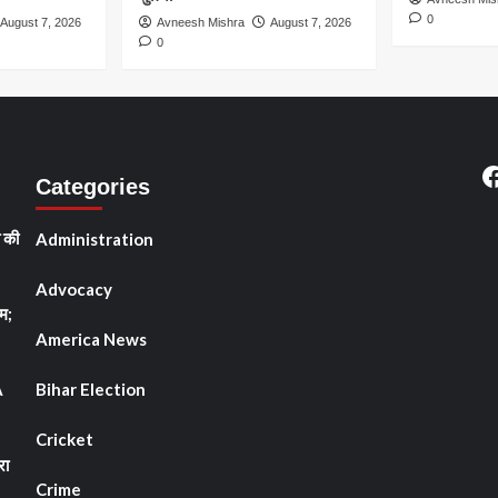
0
August 7, 2026
Avneesh Mishra
August 7, 2026
0
F
Categories
ी की
Administration
Advocacy
म;
America News
A
Bihar Election
Cricket
रा
Crime