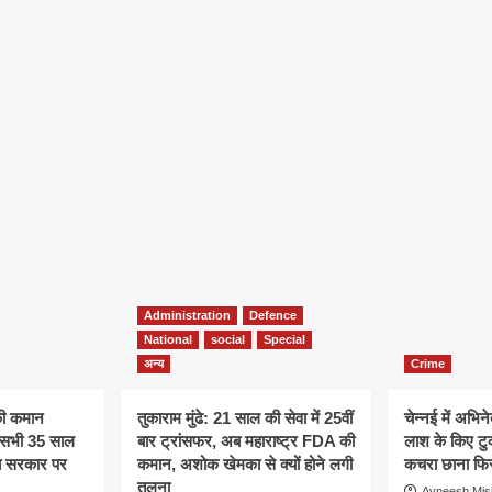
Administration
Defence
National
social
Special
अन्य
Crime
की कमान
तुकाराम मुंढे: 21 साल की सेवा में 25वीं
चेन्नई में अभिने
े, सभी 35 साल
बार ट्रांसफर, अब महाराष्ट्र FDA की
लाश के किए टु
अब सरकार पर
कमान, अशोक खेमका से क्यों होने लगी
कचरा छाना फिर
तुलना
Avneesh Mis