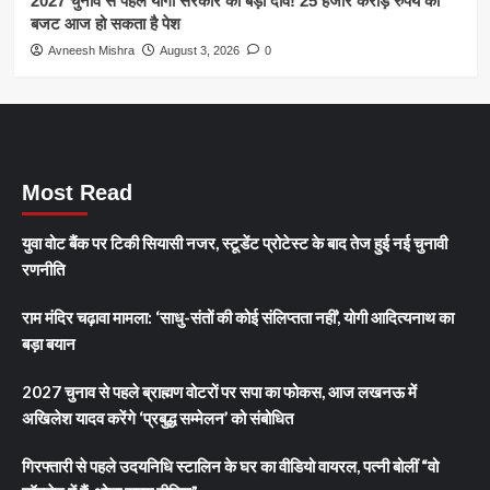
2027 चुनाव से पहले योगी सरकार का बड़ा दांव! 25 हजार करोड़ रुपये का
बजट आज हो सकता है पेश
Avneesh Mishra
August 3, 2026
0
Most Read
युवा वोट बैंक पर टिकी सियासी नजर, स्टूडेंट प्रोटेस्ट के बाद तेज हुई नई चुनावी
रणनीति
राम मंदिर चढ़ावा मामला: ‘साधु-संतों की कोई संलिप्तता नहीं’, योगी आदित्यनाथ का
बड़ा बयान
2027 चुनाव से पहले ब्राह्मण वोटरों पर सपा का फोकस, आज लखनऊ में
अखिलेश यादव करेंगे ‘प्रबुद्ध सम्मेलन’ को संबोधित
गिरफ्तारी से पहले उदयनिधि स्टालिन के घर का वीडियो वायरल, पत्नी बोलीं “वो