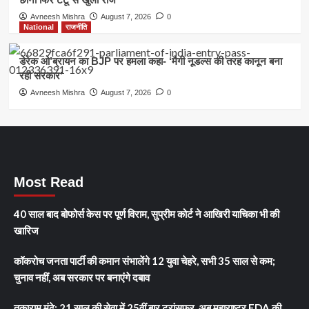
Avneesh Mishra
August 7, 2026
0
National
राजनीति
डेरेक ओ’ब्रायन का BJP पर हमला कहा- ‘मैगी नूडल्स की तरह कानून बना
रही सरकार’
Avneesh Mishra
August 7, 2026
0
Most Read
40 साल बाद बोफोर्स केस पर पूर्ण विराम, सुप्रीम कोर्ट ने आखिरी याचिका भी की
खारिज
कॉकरोच जनता पार्टी की कमान संभालेंगे 12 युवा चेहरे, सभी 35 साल से कम;
चुनाव नहीं, अब सरकार पर बनाएंगे दबाव
तुकाराम मुंढे: 21 साल की सेवा में 25वीं बार ट्रांसफर, अब महाराष्ट्र FDA की