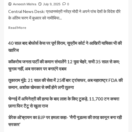
Avneesh Mishra
July 9, 2025
0
Central News Desk: प्रधानमंत्री नरेंद्र मोदी ने अपने पांच देशों के विदेश दौरे
के अंतिम चरण में बुधवार को नामीबिया...
Read
Read More
more
about
40 साल बाद बोफोर्स केस पर पूर्ण विराम, सुप्रीम कोर्ट ने आखिरी याचिका भी की
PM
Modi
खारिज
Namibia
Visit:
कॉकरोच जनता पार्टी की कमान संभालेंगे 12 युवा चेहरे, सभी 35 साल से कम;
संसद
चुनाव नहीं, अब सरकार पर बनाएंगे दबाव
को
किया
तुकाराम मुंढे: 21 साल की सेवा में 25वीं बार ट्रांसफर, अब महाराष्ट्र FDA की
संबोधित,
कमान, अशोक खेमका से क्यों होने लगी तुलना
नामीबिया
को
चेन्नई में अभिनेत्री की हत्या के बाद लाश के किए टुकड़े, 11,700 टन कचरा
बताया
भारत
छाना फिर टैटू से खुला राज
का
विश्वसनीय
डेरेक ओ’ब्रायन का BJP पर हमला कहा- ‘मैगी नूडल्स की तरह कानून बना रही
साझेदार
सरकार’