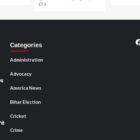
0
F
Categories
Administration
Advocacy
ाथ
America News
Bihar Election
Cricket
“वो
Crime