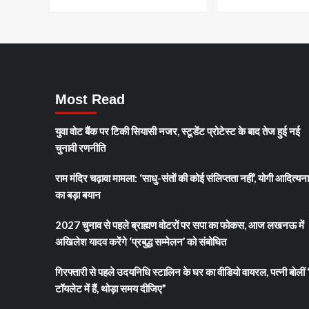
रही
महिला
की
गला
घोंटकर
हत्या,
बेड
Most Read
में
छिपाया
गया
युवा वोट बैंक पर टिकी सियासी नजर, स्टूडेंट प्रोटेस्ट के बाद तेज हुई नई
शव
चुनावी रणनीति
राम मंदिर चढ़ावा मामला: ‘साधु-संतों की कोई संलिप्तता नहीं’, योगी आदित्यन
का बड़ा बयान
2027 चुनाव से पहले ब्राह्मण वोटरों पर सपा का फोकस, आज लखनऊ में
अखिलेश यादव करेंगे ‘प्रबुद्ध सम्मेलन’ को संबोधित
गिरफ्तारी से पहले उदयनिधि स्टालिन के घर का वीडियो वायरल, पत्नी बोलीं 
टॉयलेट में हैं, थोड़ा समय दीजिए”