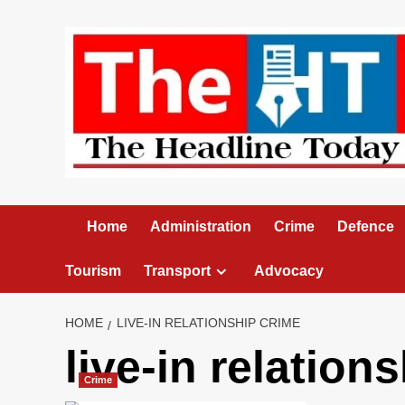
Skip
to
content
Home
Administration
Crime
Defence
Tourism
Transport
Advocacy
HOME
LIVE-IN RELATIONSHIP CRIME
live-in relation
Crime