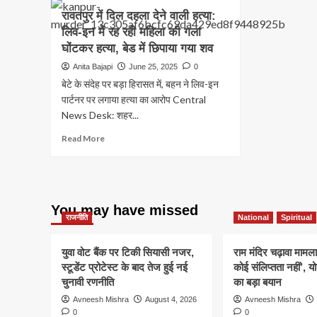
रावतपुर में दिल दहला देने वाली हत्या:
लिव-इन में रह रही महिला की गला
घोंटकर हत्या, बेड में छिपाया गया शव
Anita Bajapi
June 25, 2025
0
बेटे के संदेह पर बड़ा हिरासत में, बहन ने लिव-इन
पार्टनर पर लगाया हत्या का आरोप Central
News Desk: शहर...
Read
Read More
more
about
रावतपुर
में
दिल
You may have missed
दहला
राजनीति
National
Spiritual
देने
वाली
युवा वोट बैंक पर टिकी सियासी नजर,
राम मंदिर चढ़ावा मामला
हत्या:
स्टूडेंट प्रोटेस्ट के बाद तेज हुई नई
कोई संलिप्तता नहीं’, 
लिव-
चुनावी रणनीति
का बड़ा बयान
इन
में
Avneesh Mishra
August 4, 2026
Avneesh Mishra
रह
0
0