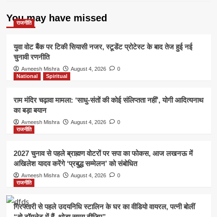
का
अलर्ट
You may have missed
जारी
राजनीति
युवा वोट बैंक पर टिकी सियासी नजर, स्टूडेंट प्रोटेस्ट के बाद तेज हुई नई
चुनावी रणनीति
Avneesh Mishra
August 4, 2026
0
National
Spiritual
राम मंदिर चढ़ावा मामला: ‘साधु-संतों की कोई संलिप्तता नहीं’, योगी आदित्यनाथ
का बड़ा बयान
Avneesh Mishra
August 4, 2026
0
राजनीति
2027 चुनाव से पहले ब्राह्मण वोटरों पर सपा का फोकस, आज लखनऊ में
अखिलेश यादव करेंगे ‘प्रबुद्ध सम्मेलन’ को संबोधित
Avneesh Mishra
August 4, 2026
0
राजनीति
गिरफ्तारी से पहले उदयनिधि स्टालिन के घर का वीडियो वायरल, पत्नी बोलीं
“वो टॉयलेट में हैं, थोड़ा समय दीजिए”