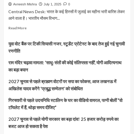
Avneesh Mishra
July 1, 2025
0
Central News Desk: भारत के कई हिस्सों में जुलाई का महीना भारी बारिश लेकर
आने वाला है। भारतीय मौसम विभाग...
Read
Read More
more
about
युवा वोट बैंक पर टिकी सियासी नजर, स्टूडेंट प्रोटेस्ट के बाद तेज हुई नई चुनावी
Weather
Update:
रणनीति
जुलाई
में
राम मंदिर चढ़ावा मामला: ‘साधु-संतों की कोई संलिप्तता नहीं’, योगी आदित्यनाथ
बरसेगा
का बड़ा बयान
जमकर
पानी!
2027 चुनाव से पहले ब्राह्मण वोटरों पर सपा का फोकस, आज लखनऊ में
मध्य
अखिलेश यादव करेंगे ‘प्रबुद्ध सम्मेलन’ को संबोधित
भारत,
उत्तराखंड
गिरफ्तारी से पहले उदयनिधि स्टालिन के घर का वीडियो वायरल, पत्नी बोलीं “वो
और
हरियाणा
टॉयलेट में हैं, थोड़ा समय दीजिए”
के
लिए
2027 चुनाव से पहले योगी सरकार का बड़ा दांव! 25 हजार करोड़ रुपये का
भारी
बजट आज हो सकता है पेश
बारिश