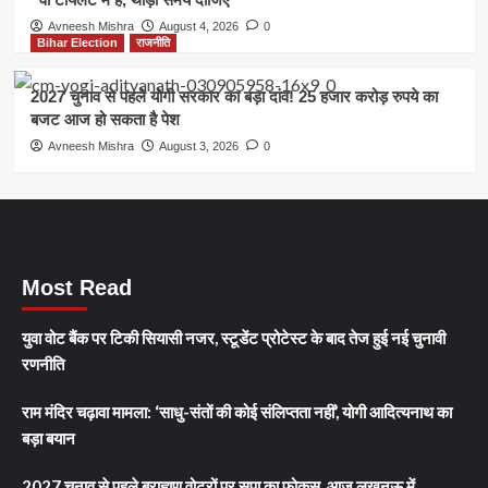
Avneesh Mishra
August 4, 2026
0
Bihar Election
राजनीति
2027 चुनाव से पहले योगी सरकार का बड़ा दांव! 25 हजार करोड़ रुपये का
बजट आज हो सकता है पेश
Avneesh Mishra
August 3, 2026
0
Most Read
युवा वोट बैंक पर टिकी सियासी नजर, स्टूडेंट प्रोटेस्ट के बाद तेज हुई नई चुनावी
रणनीति
राम मंदिर चढ़ावा मामला: ‘साधु-संतों की कोई संलिप्तता नहीं’, योगी आदित्यनाथ का
बड़ा बयान
2027 चुनाव से पहले ब्राह्मण वोटरों पर सपा का फोकस, आज लखनऊ में