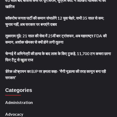
40 साल बाद बोफोर्स केस पर पूर्ण विराम, सुप्रीम कोर्ट ने आखिरी याचिका भी की
खारिज
कॉकरोच जनता पार्टी की कमान संभालेंगे 12 युवा चेहरे, सभी 35 साल से कम;
चुनाव नहीं, अब सरकार पर बनाएंगे दबाव
तुकाराम मुंढे: 21 साल की सेवा में 25वीं बार ट्रांसफर, अब महाराष्ट्र FDA की
कमान, अशोक खेमका से क्यों होने लगी तुलना
चेन्नई में अभिनेत्री की हत्या के बाद लाश के किए टुकड़े, 11,700 टन कचरा छाना
फिर टैटू से खुला राज
डेरेक ओ’ब्रायन का BJP पर हमला कहा- ‘मैगी नूडल्स की तरह कानून बना रही
सरकार’
Categories
Administration
Advocacy