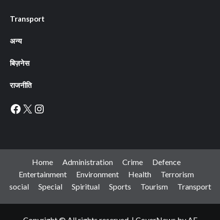
Transport
अन्य
बिज़नेस
राजनीति
Facebook
X
Instagram
Home
Administration
Crime
Defence
Entertainment
Environment
Health
Terrorism
social
Special
Spiritual
Sports
Tourism
Transport
Copyright © All rights reserved.
|
CoverNews
by AF