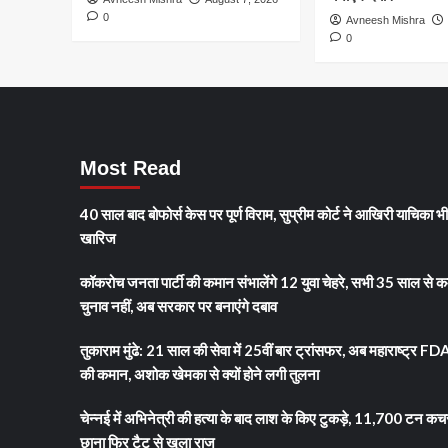
से
निरी
0
Avneesh Mishra
गांव
लंब
0
में
विव
मातम
के
त्वर
निस
पर
सख्
Most Read
निर्द
40 साल बाद बोफोर्स केस पर पूर्ण विराम, सुप्रीम कोर्ट ने आखिरी याचिका भ
खारिज
कॉकरोच जनता पार्टी की कमान संभालेंगे 12 युवा चेहरे, सभी 35 साल से क
चुनाव नहीं, अब सरकार पर बनाएंगे दबाव
तुकाराम मुंढे: 21 साल की सेवा में 25वीं बार ट्रांसफर, अब महाराष्ट्र FD
की कमान, अशोक खेमका से क्यों होने लगी तुलना
चेन्नई में अभिनेत्री की हत्या के बाद लाश के किए टुकड़े, 11,700 टन कच
छाना फिर टैटू से खुला राज