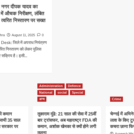
ओ नगर दीपक यादव का
 में औचक निरीक्षण, लंबित
 त्वरित निस्तारण पर सख्त
hra
August 11, 2025
0
sk: जिले में अपराध नियंत्रण
वरित निस्तारण को लेकर पुलिस
 सक्रिय है। इसी...
ad
re
out
ाव:
Administration
Defence
ओ
National
social
Special
क
अन्य
Crime
व
की कमान
तुकाराम मुंढे: 21 साल की सेवा में 25वीं
चेन्नई में अभिने
घाट
े, सभी 35 साल
बार ट्रांसफर, अब महाराष्ट्र FDA की
लाश के किए टु
अब सरकार पर
कमान, अशोक खेमका से क्यों होने लगी
कचरा छाना फिर
तुलना
क
Avneesh Mis