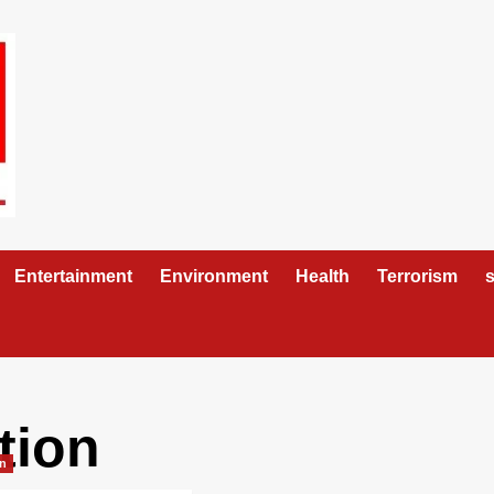
Entertainment
Environment
Health
Terrorism
s
tion
on