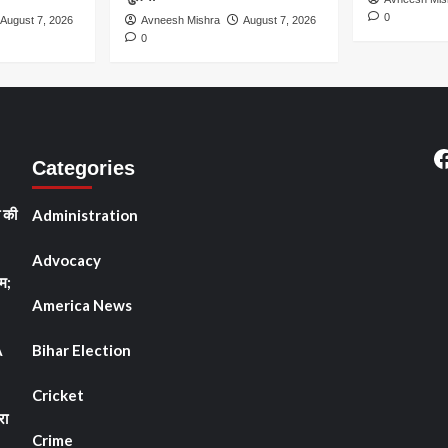
क्षण,
0
August 7, 2026
Avneesh Mishra
August 7, 2026
ित
0
ेचनाओं
ित
्तारण
त
F
Categories
ेश
ी की
Administration
Advocacy
म;
America News
A
Bihar Election
Cricket
रा
Crime