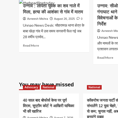
उन्नाव : लापता युवक का शव नाले में
उन्नाव: सी
मिला, हत्या की आशंका से गांव में मातम
गंगाघाट थाने
विवेचनाओं के
Avneesh Mishra
August 26, 2025
0
निर्देश
Unnao News Desk: सोहरामऊ थाना क्षेत्र के
बाबा खेड़ा गांव में उस समय सनसनी फैल गई जब
Avneesh Mis
28 वर्षीय प्रमोद...
Unnao News De
और मामलों के त्
Read
Read More
प्रशासन लगातार
more
about
Re
Read More
उन्नाव
mo
:
ab
लापता
उन्न
युवक
सी
का
नगर
You may have missed
शव
दीप
Advocacy
National
National
नाले
याद
में
का
मिला,
40 साल बाद बोफोर्स केस पर पूर्ण
कॉकरोच जनता पार्टी 
गंगा
हत्या
विराम, सुप्रीम कोर्ट ने आखिरी याचिका
संभालेंगे 12 युवा चेहर
थाने
की
भी की खारिज
से कम; चुनाव नहीं, 
में
आशंका
बनाएंगे दबाव
औच
Avneesh Mishra
August 7, 2026