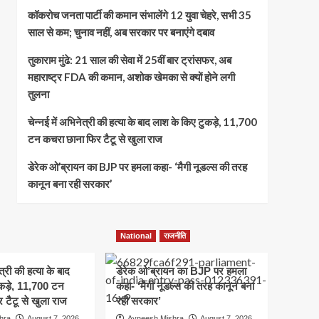
कॉकरोच जनता पार्टी की कमान संभालेंगे 12 युवा चेहरे, सभी 35
साल से कम; चुनाव नहीं, अब सरकार पर बनाएंगे दबाव
तुकाराम मुंढे: 21 साल की सेवा में 25वीं बार ट्रांसफर, अब
महाराष्ट्र FDA की कमान, अशोक खेमका से क्यों होने लगी
तुलना
चेन्नई में अभिनेत्री की हत्या के बाद लाश के किए टुकड़े, 11,700
टन कचरा छाना फिर टैटू से खुला राज
डेरेक ओ’ब्रायन का BJP पर हमला कहा- ‘मैगी नूडल्स की तरह
कानून बना रही सरकार’
National
राजनीति
त्री की हत्या के बाद
डेरेक ओ’ब्रायन का BJP पर हमला
कड़े, 11,700 टन
कहा- ‘मैगी नूडल्स की तरह कानून बना
 टैटू से खुला राज
रही सरकार’
hra
August 7, 2026
Avneesh Mishra
August 7, 2026