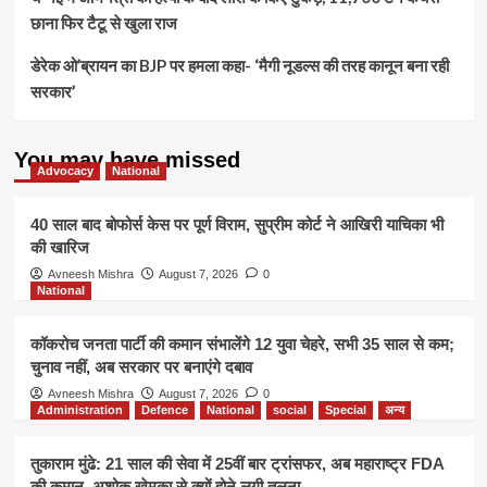
छाना फिर टैटू से खुला राज
डेरेक ओ’ब्रायन का BJP पर हमला कहा- ‘मैगी नूडल्स की तरह कानून बना रही
सरकार’
You may have missed
Advocacy
National
40 साल बाद बोफोर्स केस पर पूर्ण विराम, सुप्रीम कोर्ट ने आखिरी याचिका भी
की खारिज
Avneesh Mishra
August 7, 2026
0
National
कॉकरोच जनता पार्टी की कमान संभालेंगे 12 युवा चेहरे, सभी 35 साल से कम;
चुनाव नहीं, अब सरकार पर बनाएंगे दबाव
Avneesh Mishra
August 7, 2026
0
Administration
Defence
National
social
Special
अन्य
तुकाराम मुंढे: 21 साल की सेवा में 25वीं बार ट्रांसफर, अब महाराष्ट्र FDA
की कमान, अशोक खेमका से क्यों होने लगी तुलना