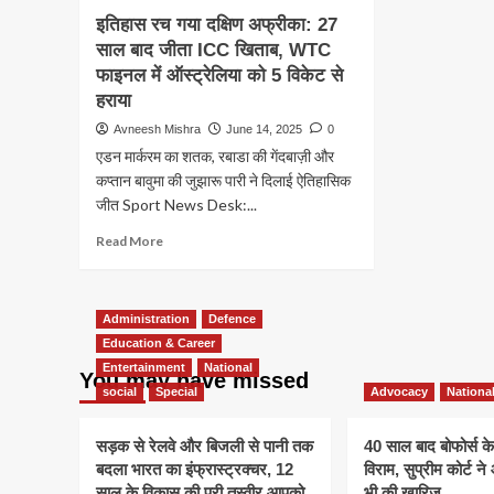
इतिहास रच गया दक्षिण अफ्रीका: 27
साल बाद जीता ICC खिताब, WTC
फाइनल में ऑस्ट्रेलिया को 5 विकेट से
हराया
Avneesh Mishra
June 14, 2025
0
एडन मार्करम का शतक, रबाडा की गेंदबाज़ी और
कप्तान बावुमा की जुझारू पारी ने दिलाई ऐतिहासिक
जीत Sport News Desk:...
Read
Read More
more
about
इतिहास
Administration
Defence
रच
गया
Education & Career
दक्षिण
Entertainment
National
You may have missed
अफ्रीका:
social
Special
Advocacy
Nationa
27
साल
सड़क से रेलवे और बिजली से पानी तक
40 साल बाद बोफोर्स केस
बाद
बदला भारत का इंफ्रास्ट्रक्चर, 12
जीता
विराम, सुप्रीम कोर्ट 
ICC
साल के विकास की पूरी तस्वीर आपको
भी की खारिज