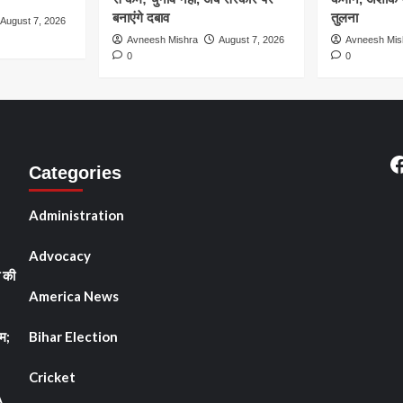
बनाएंगे दबाव
तुलना
August 7, 2026
Avneesh Mishra
August 7, 2026
Avneesh Mis
0
0
F
Categories
2
Administration
Advocacy
ी की
America News
म;
Bihar Election
Cricket
A