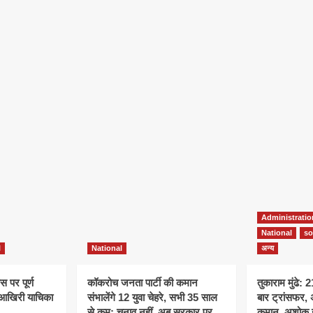
Administratio
National
so
l
National
अन्य
 पर पूर्ण
कॉकरोच जनता पार्टी की कमान
तुकाराम मुंढे: 
ने आखिरी याचिका
संभालेंगे 12 युवा चेहरे, सभी 35 साल
बार ट्रांसफर,
से कम; चुनाव नहीं, अब सरकार पर
कमान, अशोक खे