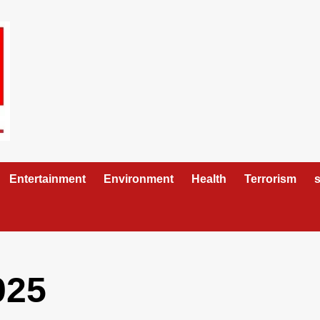
Entertainment
Environment
Health
Terrorism
s
025