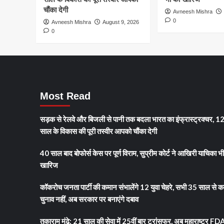
खिताब,
चौंका देगी
Avneesh Mishra
WTC
0
Avneesh Mishra
August 9, 2026
फाइनल
0
में
ऑस्ट्रेलिया
को
5
विकेट
से
हराया
Most Read
सड़क से रेलवे और बिजली से पानी तक बदला भारत का इंफ्रास्ट्रक्चर, 1
साल के विकास की पूरी तस्वीर आपको चौंका देगी
40 साल बाद बोफोर्स केस पर पूर्ण विराम, सुप्रीम कोर्ट ने आखिरी याचिका भ
खारिज
कॉकरोच जनता पार्टी की कमान संभालेंगे 12 युवा चेहरे, सभी 35 साल से क
चुनाव नहीं, अब सरकार पर बनाएंगे दबाव
तुकाराम मुंढे: 21 साल की सेवा में 25वीं बार ट्रांसफर, अब महाराष्ट्र FD