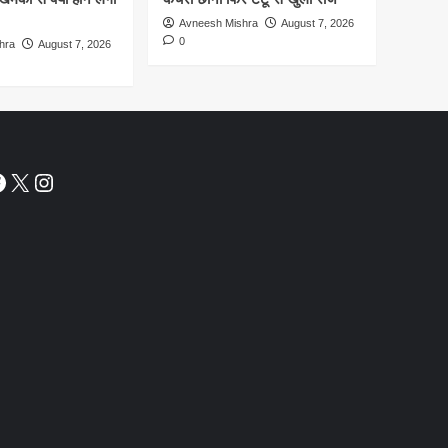
Avneesh Mishra
August 7, 2026
0
hra
August 7, 2026
acebook
X
Instagram