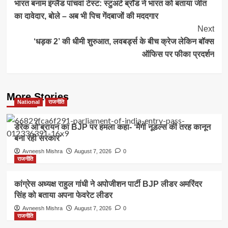
भारत बनाम इंग्लैंड पांचवां टेस्ट: स्टुअर्ट ब्रॉड ने भारत को बताया जीत
Navigation
का दावेदार, बोले – अब भी पिच गेंदबाजों की मददगार
Next
‘धड़क 2’ की धीमी शुरुआत, लवबर्ड्स के बीच क्रेज लेकिन बॉक्स
ऑफिस पर फीका प्रदर्शन
More Stories
National
राजनीति
डेरेक ओ’ब्रायन का BJP पर हमला कहा- ‘मैगी नूडल्स की तरह कानून
बना रही सरकार’
Avneesh Mishra
August 7, 2026
0
राजनीति
कांग्रेस अध्यक्ष राहुल गांधी ने अपोजीशन पार्टी BJP लीडर अमरिंदर
सिंह को बताया अपना फेवरेट लीडर
Avneesh Mishra
August 7, 2026
0
राजनीति