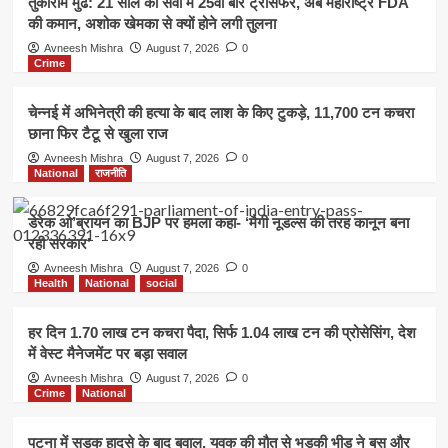
तुकाराम मुंढे: 21 साल की सेवा में 25वीं बार ट्रांसफर, अब महाराष्ट्र FDA
की कमान, अशोक खेमका से क्यों होने लगी तुलना
Avneesh Mishra
August 7, 2026
0
Crime
चेन्नई में अभिनेत्री की हत्या के बाद लाश के किए टुकड़े, 11,700 टन कचरा
छाना फिर टैटू से खुला राज
Avneesh Mishra
August 7, 2026
0
National
राजनीति
डेरेक ओ’ब्रायन का BJP पर हमला कहा- ‘मैगी नूडल्स की तरह कानून बना
रही सरकार’
Avneesh Mishra
August 7, 2026
0
Health
National
social
हर दिन 1.70 लाख टन कचरा पैदा, सिर्फ 1.04 लाख टन की प्रोसेसिंग, देश
में वेस्ट मैनेजमेंट पर बड़ा सवाल
Avneesh Mishra
August 7, 2026
0
Crime
National
पटना में सड़क हादसे के बाद बवाल, युवक की मौत से भड़की भीड़ ने बस और