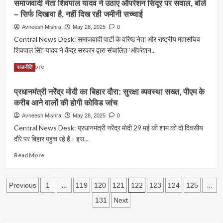
देगी
समाजवादी नेता शिवपाल यादव ने उठाए ऑपरेशन सिंदूर पर सवाल, बोले
उन्नाव
जांच
₹1
– सिर्फ दिखावा है, नहीं दिख रही जमीनी सच्चाई
ब्रेकिंग:
में
लाख
सरकारी
चौंकाने
Avneesh Mishra
May 28, 2025
0
की
ज़मीन
वाले
Central News Desk: समाजवादी पार्टी के वरिष्ठ नेता और राष्ट्रीय महासचिव
सहायता,
पर
खुलासे”
जानिए
शिवपाल सिंह यादव ने केंद्र सरकार द्वारा संचालित 'ऑपरेशन...
अवैध
कैसे
निर्माण
Read
Read More
मिलेगा
राजनीति
पर
more
फायदा
प्रशासन
about
की
प्रधानमंत्री नरेंद्र मोदी का बिहार दौरा: सुरक्षा व्यवस्था सख्त, पीएम के
समाजवादी
सख्ती,
करीब आने वालों की होगी कोविड जांच
नेता
राजस्व
शिवपाल
Avneesh Mishra
May 28, 2025
0
टीम
यादव
Central News Desk: प्रधानमंत्री नरेंद्र मोदी 29 मई की शाम को दो दिवसीय
ने
ने
रुकवाया
दौरे पर बिहार पहुंच रहे हैं। इस...
उठाए
निर्माण
ऑपरेशन
Read
Read More
कार्य
सिंदूर
more
पर
about
सवाल,
Posts
प्रधानमंत्री
…
122
…
Previous
1
119
120
121
123
124
125
बोले
नरेंद्र
pagination
–
131
Next
मोदी
सिर्फ
का
दिखावा
बिहार