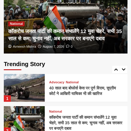
3
खेमका से क्यों होने लगी तुलना
Crime
चेन्नई में अभिनेत्री की हत्या के बाद लाश के किए
National
टुकड़े, 11,700 टन कचरा छाना फिर टैटू से खुला
कॉकरोच जनता पार्टी की कमान संभालेंगे 12 युवा चेहरे, सभी 35
राज
4
साल से कम; चुनाव नहीं, अब सरकार पर बनाएंगे दबाव
Avneesh Mishra
August 7, 2026
0
National
राजनीति
डेरेक ओ’ब्रायन का BJP पर हमला कहा- ‘मैगी
नूडल्स की तरह कानून बना रही सरकार’
Trending Story
5
Advocacy
National
40 साल बाद बोफोर्स केस पर पूर्ण विराम, सुप्रीम
कोर्ट ने आखिरी याचिका भी की खारिज
1
National
कॉकरोच जनता पार्टी की कमान संभालेंगे 12 युवा
चेहरे, सभी 35 साल से कम; चुनाव नहीं, अब सरकार
पर बनाएंगे दबाव
2