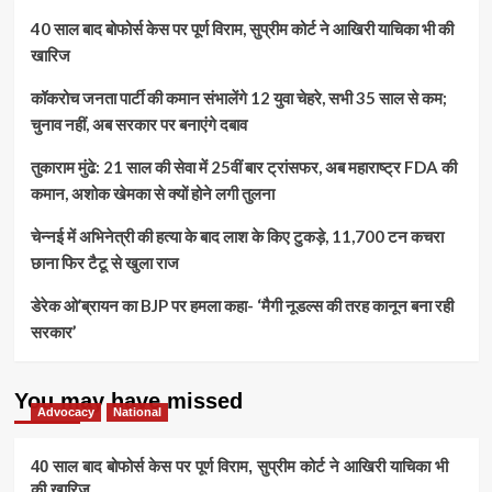
है,
दौरा:
40 साल बाद बोफोर्स केस पर पूर्ण विराम, सुप्रीम कोर्ट ने आखिरी याचिका भी की
नहीं
सुरक्षा
दिख
खारिज
व्यवस्था
रही
सख्त,
जमीनी
कॉकरोच जनता पार्टी की कमान संभालेंगे 12 युवा चेहरे, सभी 35 साल से कम;
पीएम
सच्चाई
के
चुनाव नहीं, अब सरकार पर बनाएंगे दबाव
करीब
आने
तुकाराम मुंढे: 21 साल की सेवा में 25वीं बार ट्रांसफर, अब महाराष्ट्र FDA की
वालों
कमान, अशोक खेमका से क्यों होने लगी तुलना
की
होगी
चेन्नई में अभिनेत्री की हत्या के बाद लाश के किए टुकड़े, 11,700 टन कचरा
कोविड
छाना फिर टैटू से खुला राज
जांच
डेरेक ओ’ब्रायन का BJP पर हमला कहा- ‘मैगी नूडल्स की तरह कानून बना रही
सरकार’
You may have missed
Advocacy
National
40 साल बाद बोफोर्स केस पर पूर्ण विराम, सुप्रीम कोर्ट ने आखिरी याचिका भी
की खारिज