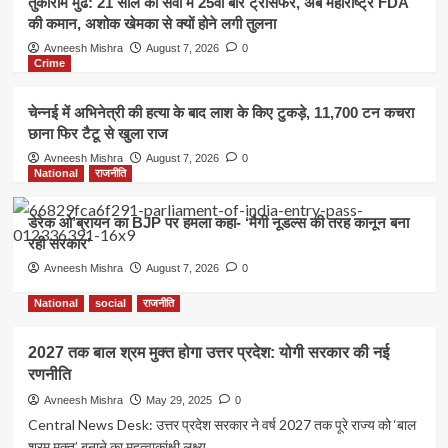
तुकाराम मुंढे: 21 साल की सेवा में 25वीं बार ट्रांसफर, अब महाराष्ट्र FDA
की कमान, अशोक खेमका से क्यों होने लगी तुलना
National
Avneesh Mishra
August 7, 2026
0
कॉकरोच जनता पार्टी की कमान संभालेंगे 12 युवा
Crime
चेहरे, सभी 35 साल से कम; चुनाव नहीं, अब सरकार
पर बनाएंगे दबाव
2
चेन्नई में अभिनेत्री की हत्या के बाद लाश के किए टुकड़े, 11,700 टन कचरा
छाना फिर टैटू से खुला राज
Administration
Defence
National
social
Special
अन्य
Avneesh Mishra
August 7, 2026
0
तुकाराम मुंढे: 21 साल की सेवा में 25वीं बार
National
राजनीति
ट्रांसफर, अब महाराष्ट्र FDA की कमान, अशोक
3
खेमका से क्यों होने लगी तुलना
डेरेक ओ’ब्रायन का BJP पर हमला कहा- ‘मैगी नूडल्स की तरह कानून बना
रही सरकार’
Crime
Avneesh Mishra
August 7, 2026
0
चेन्नई में अभिनेत्री की हत्या के बाद लाश के किए
टुकड़े, 11,700 टन कचरा छाना फिर टैटू से खुला
National
social
राजनीति
राज
4
2027 तक बाल श्रम मुक्त होगा उत्तर प्रदेश: योगी सरकार की नई
रणनीति
National
राजनीति
डेरेक ओ’ब्रायन का BJP पर हमला कहा- ‘मैगी
Avneesh Mishra
May 29, 2025
0
नूडल्स की तरह कानून बना रही सरकार’
Central News Desk: उत्तर प्रदेश सरकार ने वर्ष 2027 तक पूरे राज्य को ‘बाल
5
श्रम मुक्त’ बनाने का महत्वाकांक्षी लक्ष्य...