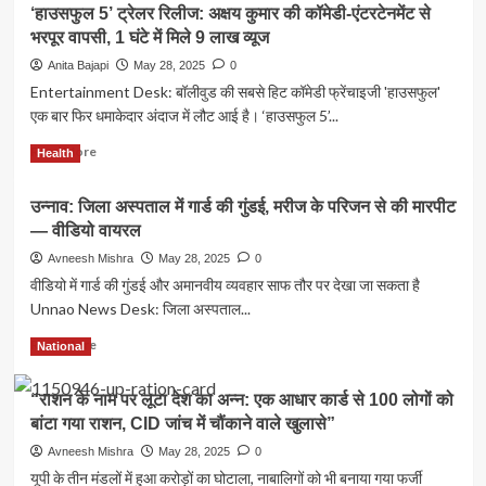
आदेश
‘हाउसफुल 5’ ट्रेलर रिलीज: अक्षय कुमार की कॉमेडी-एंटरटेनमेंट से
ब्रेकिंग
बना
भरपूर वापसी, 1 घंटे में मिले 9 लाख व्यूज
न्यूज़:
विवाद
यूपी
Anita Bajapi
May 28, 2025
0
का
में
कारण
Entertainment Desk: बॉलीवुड की सबसे हिट कॉमेडी फ्रेंचाइजी 'हाउसफुल'
ओला-
एक बार फिर धमाकेदार अंदाज में लौट आई है। ‘हाउसफुल 5’...
उबर,
ई-
Read
Read More
Health
रिक्शा
more
और
about
टैक्सी
उन्नाव: जिला अस्पताल में गार्ड की गुंडई, मरीज के परिजन से की मारपीट
‘हाउसफुल
चालकों
— वीडियो वायरल
5’
के
ट्रेलर
Avneesh Mishra
May 28, 2025
0
लिए
रिलीज:
वीडियो में गार्ड की गुंडई और अमानवीय व्यवहार साफ तौर पर देखा जा सकता है
नया
अक्षय
नियम
Unnao News Desk: जिला अस्पताल...
कुमार
लागू
की
Read
Read More
—
National
कॉमेडी-
more
गाड़ी
एंटरटेनमेंट
about
में
से
“राशन के नाम पर लूटा देश का अन्न: एक आधार कार्ड से 100 लोगों को
उन्नाव:
ड्राइवर
भरपूर
बांटा गया राशन, CID जांच में चौंकाने वाले खुलासे”
जिला
का
वापसी,
अस्पताल
नाम
Avneesh Mishra
May 28, 2025
0
1
में
और
यूपी के तीन मंडलों में हुआ करोड़ों का घोटाला, नाबालिगों को भी बनाया गया फर्जी
घंटे
गार्ड