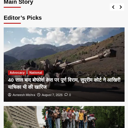
Main Story
Avneesh Mishra
August 7, 2026
0
Editor’s Picks
Advocacy
National
40 साल बाद बोफोर्स केस पर पूर्ण विराम, सुप्रीम कोर्ट ने आखिरी
याचिका भी की खारिज
Avneesh Mishra
August 7, 2026
0
Administration
Defence
National
social
Special
अन्य
तुकाराम मुंढे: 21 साल की सेवा में 25वीं बार
ट्रांसफर, अब महाराष्ट्र FDA की कमान, अशोक