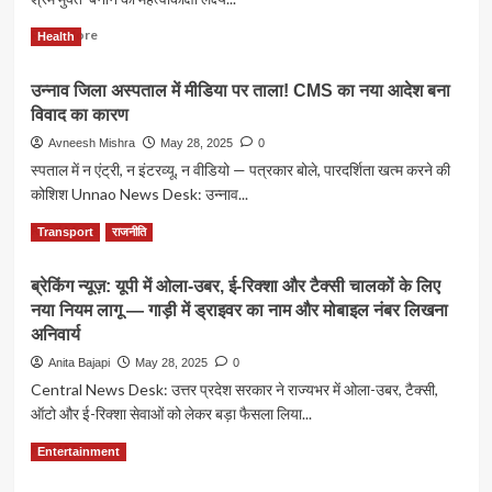
Read
Read More
Health
more
about
उन्नाव जिला अस्पताल में मीडिया पर ताला! CMS का नया आदेश बना
2027
विवाद का कारण
तक
बाल
Avneesh Mishra
May 28, 2025
0
श्रम
स्पताल में न एंट्री, न इंटरव्यू, न वीडियो — पत्रकार बोले, पारदर्शिता खत्म करने की
मुक्त
कोशिश Unnao News Desk: उन्नाव...
होगा
उत्तर
Read
Read More
Transport
राजनीति
प्रदेश:
more
योगी
about
सरकार
ब्रेकिंग न्यूज़: यूपी में ओला-उबर, ई-रिक्शा और टैक्सी चालकों के लिए
उन्नाव
की
नया नियम लागू — गाड़ी में ड्राइवर का नाम और मोबाइल नंबर लिखना
जिला
नई
अस्पताल
अनिवार्य
रणनीति
में
Anita Bajapi
May 28, 2025
0
मीडिया
Central News Desk: उत्तर प्रदेश सरकार ने राज्यभर में ओला-उबर, टैक्सी,
पर
ऑटो और ई-रिक्शा सेवाओं को लेकर बड़ा फैसला लिया...
ताला!
CMS
Read
Read More
Entertainment
का
more
नया
about