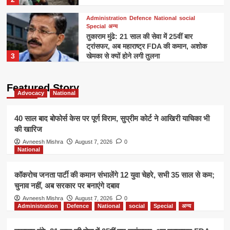
Administration
Defence
National
social
Special
अन्य
तुकाराम मुंढे: 21 साल की सेवा में 25वीं बार
ट्रांसफर, अब महाराष्ट्र FDA की कमान, अशोक
3
खेमका से क्यों होने लगी तुलना
Crime
Featured Story
चेन्नई में अभिनेत्री की हत्या के बाद लाश के किए
Advocacy
National
टुकड़े, 11,700 टन कचरा छाना फिर टैटू से खुला
राज
4
40 साल बाद बोफोर्स केस पर पूर्ण विराम, सुप्रीम कोर्ट ने आखिरी याचिका भी
की खारिज
National
राजनीति
Avneesh Mishra
August 7, 2026
0
National
डेरेक ओ’ब्रायन का BJP पर हमला कहा- ‘मैगी
नूडल्स की तरह कानून बना रही सरकार’
5
कॉकरोच जनता पार्टी की कमान संभालेंगे 12 युवा चेहरे, सभी 35 साल से कम;
चुनाव नहीं, अब सरकार पर बनाएंगे दबाव
Advocacy
National
Avneesh Mishra
August 7, 2026
0
Administration
Defence
40 साल बाद बोफोर्स केस पर पूर्ण विराम, सुप्रीम
National
social
Special
अन्य
कोर्ट ने आखिरी याचिका भी की खारिज
1