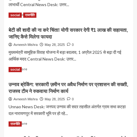
मोबाइल
में
लाभार्थी Central News Desk: उत्तर...
की
नंबर
मिले
गुंडई,
लिखना
Read
Read More
9
social
राजनीति
मरीज
अनिवार्य
more
लाख
के
about
व्यूज
परिजन
बेटी की शादी की ना करे चिंता! योगी सरकार देगी ₹1 लाख की सहायता,
“राशन
से
जानिए कैसे मिलेगा फायदा
के
की
नाम
Avneesh Mishra
May 28, 2025
0
मारपीट
पर
मुख्यमंत्री सामूहिक विवाह योजना में बड़ा बदलाव, 1 अप्रैल 2025 से बढ़ा दी गई
—
लूटा
वीडियो
आर्थिक मदद Central News Desk: उत्तर...
देश
वायरल
का
Read
Read More
social
अन्न:
more
एक
about
आधार
उन्नाव ब्रेकिंग: सरकारी ज़मीन पर अवैध निर्माण पर प्रशासन की सख्ती,
बेटी
कार्ड
राजस्व टीम ने रुकवाया निर्माण कार्य
की
से
शादी
Avneesh Mishra
May 28, 2025
0
100
की
Unnao News Desk: जनपद उन्नाव की सदर तहसील अंतर्गत ग्राम सभा कटहा
लोगों
ना
को
दल नारायणपुर में सरकारी भूमि पर हो रहे...
करे
बांटा
चिंता!
Read
Read More
गया
राजनीति
योगी
more
राशन,
सरकार
about
CID