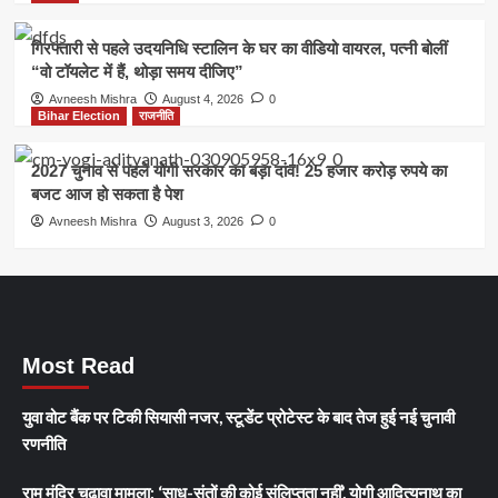
गिरफ्तारी से पहले उदयनिधि स्टालिन के घर का वीडियो वायरल, पत्नी बोलीं
“वो टॉयलेट में हैं, थोड़ा समय दीजिए”
Avneesh Mishra
August 4, 2026
0
Bihar Election
राजनीति
2027 चुनाव से पहले योगी सरकार का बड़ा दांव! 25 हजार करोड़ रुपये का
बजट आज हो सकता है पेश
Avneesh Mishra
August 3, 2026
0
Most Read
युवा वोट बैंक पर टिकी सियासी नजर, स्टूडेंट प्रोटेस्ट के बाद तेज हुई नई चुनावी
रणनीति
राम मंदिर चढ़ावा मामला: ‘साधु-संतों की कोई संलिप्तता नहीं’, योगी आदित्यनाथ का