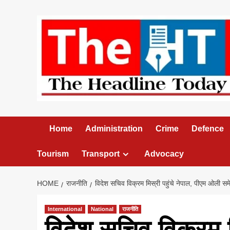
Skip
to
content
Home
Administration
Crime
Defence
Tourism
Transport
Advocacy
HOME
राजनीति
विदेश सचिव विक्रम मिस्री पहुंचे नेपाल, पीएम ओली समेत
International
National
राजनीति
विदेश सचिव विक्रम मि