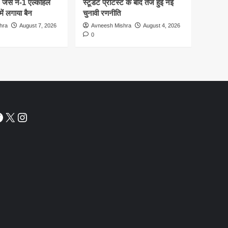
ैसे नं-1 एल्कोहल
स्टूडेंट प्रोटेस्ट के बाद तेज हुई नई
में लगाया बैन
चुनावी रणनीति
hra
August 7, 2026
Avneesh Mishra
August 4, 2026
0
acebook
X
Instagram