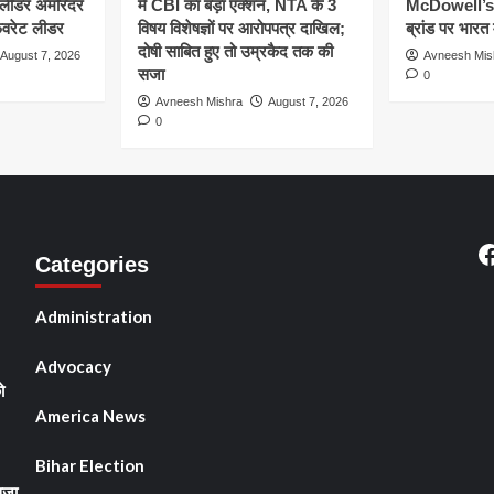
 लीडर अमरिंदर
में CBI का बड़ा एक्शन, NTA के 3
McDowell’s ज
ेवरेट लीडर
विषय विशेषज्ञों पर आरोपपत्र दाखिल;
ब्रांड पर भारत 
दोषी साबित हुए तो उम्रकैद तक की
August 7, 2026
Avneesh Mis
सजा
0
Avneesh Mishra
August 7, 2026
0
F
Categories
Administration
Advocacy
ो
America News
Bihar Election
सजा