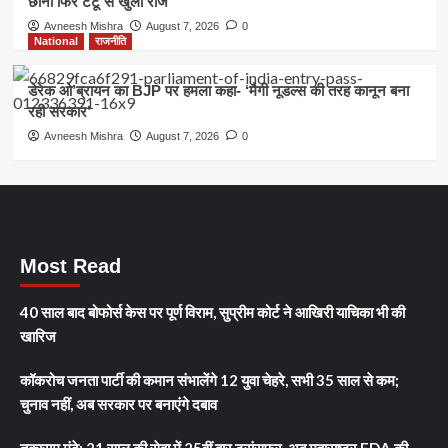
छाना फिर टैटू से खुला राज
Avneesh Mishra
August 7, 2026
0
National
राजनीति
डेरेक ओ’ब्रायन का BJP पर हमला कहा- ‘मैगी नूडल्स की तरह कानून बना
रही सरकार’
Avneesh Mishra
August 7, 2026
0
Most Read
40 साल बाद बोफोर्स केस पर पूर्ण विराम, सुप्रीम कोर्ट ने आखिरी याचिका भी की
खारिज
कॉकरोच जनता पार्टी की कमान संभालेंगे 12 युवा चेहरे, सभी 35 साल से कम;
चुनाव नहीं, अब सरकार पर बनाएंगे दबाव
तुकाराम मुंढे: 21 साल की सेवा में 25वीं बार ट्रांसफर, अब महाराष्ट्र FDA की