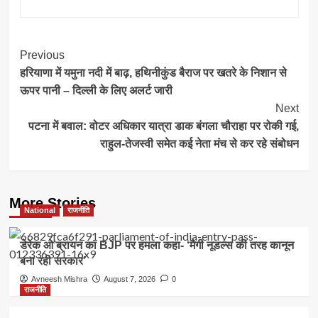
Post
Previous
हरियाणा में यमुना नदी में बाढ़, हथिनीकुंड बैराज पर खतरे के निशान से
Navigation
ऊपर पानी – दिल्ली के लिए अलर्ट जारी
Next
पटना में बवाल: वोटर अधिकार यात्रा डाक बंगला चौराहा पर रोकी गई,
राहुल-तेजस्वी समेत कई नेता मंच से कर रहे संबोधन
More Stories
National
राजनीति
डेरेक ओ’ब्रायन का BJP पर हमला कहा- ‘मैगी नूडल्स की तरह कानून
बना रही सरकार’
Avneesh Mishra
August 7, 2026
0
राजनीति