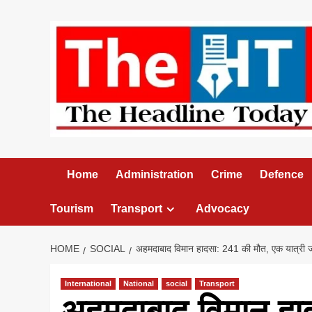
Skip
to
content
Home
Administration
Crime
Defence
Tourism
Transport
Advocacy
HOME
SOCIAL
अहमदाबाद विमान हादसा: 241 की मौत, एक यात्री ज
International
National
social
Transport
अहमदाबाद विमान हा