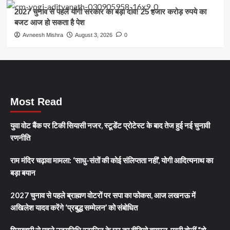
2027 चुनाव से पहले योगी सरकार का बड़ा दांव! 25 हजार करोड़ रुपये का
बजट आज हो सकता है पेश
Avneesh Mishra
August 3, 2026
0
Most Read
युवा वोट बैंक पर टिकी सियासी नजर, स्टूडेंट प्रोटेस्ट के बाद तेज हुई नई चुनावी
रणनीति
राम मंदिर चढ़ावा मामला: ‘साधु-संतों की कोई संलिप्तता नहीं’, योगी आदित्यनाथ का
बड़ा बयान
2027 चुनाव से पहले ब्राह्मण वोटरों पर सपा का फोकस, आज लखनऊ में
अखिलेश यादव करेंगे ‘प्रबुद्ध सम्मेलन’ को संबोधित