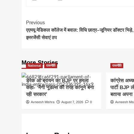
Post
Previous
एएमयू मेडिकल कॉलेज में बवाल: विधि छात्र–जूनियर डॉक्टर भिड़े,
Navigation
इमरजेंसी सेवाएं ठप
More Stories
National
राजनीति
राजनीति
डेरेक ओ’ब्रायन का BJP पर हमला
कांग्रेस अध्य
कहा- ‘मैगी नूडल्स की तरह कानून बना
पार्टी BJP 
रही सरकार’
बताया अपना 
Avneesh Mishra
August 7, 2026
0
Avneesh Mis