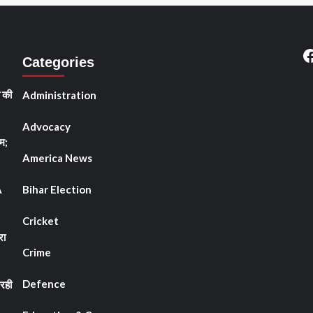
F
Categories
ी की
Administration
Advocacy
म;
America News
A
Bihar Election
Cricket
रा
Crime
Defence
रही