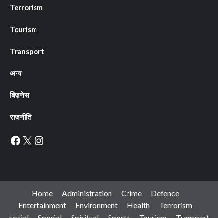
Terrorism
Tourism
Transport
अन्य
बिज़नेस
राजनीति
Facebook
X
Instagram
Home
Administration
Crime
Defence
Entertainment
Environment
Health
Terrorism
social
Special
Spiritual
Sports
Tourism
Transport