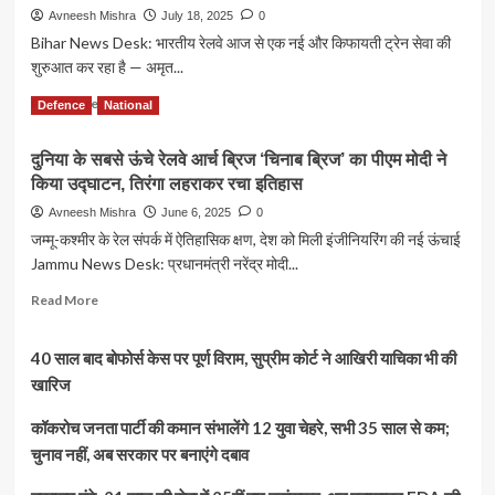
Avneesh Mishra
July 18, 2025
0
Bihar News Desk: भारतीय रेलवे आज से एक नई और किफायती ट्रेन सेवा की
शुरुआत कर रहा है — अमृत...
Read
Read More
Defence
National
more
about
दुनिया के सबसे ऊंचे रेलवे आर्च ब्रिज ‘चिनाब ब्रिज’ का पीएम मोदी ने
अमृत
किया उद्घाटन, तिरंगा लहराकर रचा इतिहास
भारत
एक्सप्रेस:
Avneesh Mishra
June 6, 2025
0
गरीबों
जम्मू-कश्मीर के रेल संपर्क में ऐतिहासिक क्षण, देश को मिली इंजीनियरिंग की नई ऊंचाई
की
Jammu News Desk: प्रधानमंत्री नरेंद्र मोदी...
‘वंदे
भारत’,
Read
Read More
जानिए
more
सुविधाएं,
about
किराया
40 साल बाद बोफोर्स केस पर पूर्ण विराम, सुप्रीम कोर्ट ने आखिरी याचिका भी की
दुनिया
और
के
खारिज
टाइमटेबल
सबसे
ऊंचे
कॉकरोच जनता पार्टी की कमान संभालेंगे 12 युवा चेहरे, सभी 35 साल से कम;
रेलवे
चुनाव नहीं, अब सरकार पर बनाएंगे दबाव
आर्च
ब्रिज