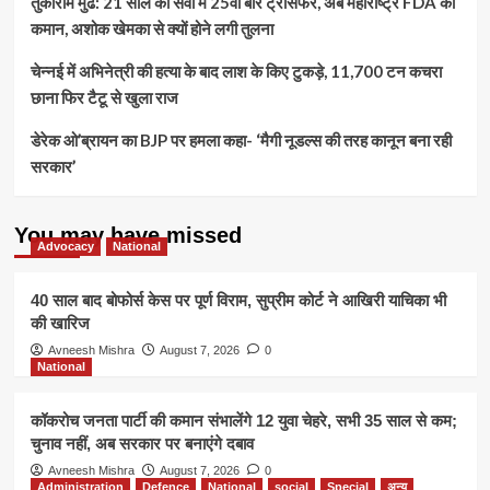
तुकाराम मुंढे: 21 साल की सेवा में 25वीं बार ट्रांसफर, अब महाराष्ट्र FDA की
‘चिनाब
कमान, अशोक खेमका से क्यों होने लगी तुलना
ब्रिज’
का
चेन्नई में अभिनेत्री की हत्या के बाद लाश के किए टुकड़े, 11,700 टन कचरा
पीएम
मोदी
छाना फिर टैटू से खुला राज
ने
किया
डेरेक ओ’ब्रायन का BJP पर हमला कहा- ‘मैगी नूडल्स की तरह कानून बना रही
उद्घाटन,
सरकार’
तिरंगा
लहराकर
रचा
You may have missed
इतिहास
Advocacy
National
40 साल बाद बोफोर्स केस पर पूर्ण विराम, सुप्रीम कोर्ट ने आखिरी याचिका भी
की खारिज
Avneesh Mishra
August 7, 2026
0
National
कॉकरोच जनता पार्टी की कमान संभालेंगे 12 युवा चेहरे, सभी 35 साल से कम;
चुनाव नहीं, अब सरकार पर बनाएंगे दबाव
Avneesh Mishra
August 7, 2026
0
Administration
Defence
National
social
Special
अन्य