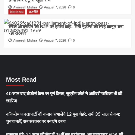
Avneesh Mishra
August 7, 2026
0
National
राजनीति
डेरेक ओ’ब्रायन का BJP पर हमला कहा- ‘मैगी नूडल्स की तरह कानून बना
रही सरकार’
Avneesh Mishra
August 7, 2026
0
Most Read
40 साल बाद बोफोर्स केस पर पूर्ण विराम, सुप्रीम कोर्ट ने आखिरी याचिका भी की
खारिज
कॉकरोच जनता पार्टी की कमान संभालेंगे 12 युवा चेहरे, सभी 35 साल से कम;
चुनाव नहीं, अब सरकार पर बनाएंगे दबाव
तुकाराम मुंढे: 21 साल की सेवा में 25वीं बार ट्रांसफर, अब महाराष्ट्र FDA की