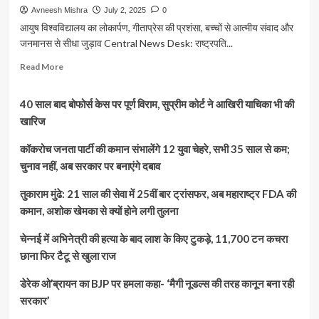
Avneesh Mishra
July 2, 2025
0
आयुष विश्वविद्यालय का लोकार्पण, गीताप्रेस की प्रशंसा, बच्चों से आत्मीय संवाद और
जनमानस से सीधा जुड़ाव Central News Desk: राष्ट्रपति...
Read
Read More
more
about
40 साल बाद बोफोर्स केस पर पूर्ण विराम, सुप्रीम कोर्ट ने आखिरी याचिका भी की
राष्ट्रपति
मुर्मू
खारिज
का
पूर्वांचल
कॉकरोच जनता पार्टी की कमान संभालेंगे 12 युवा चेहरे, सभी 35 साल से कम;
दौरा
चुनाव नहीं, अब सरकार पर बनाएंगे दबाव
बना
ऐतिहासिक,
तुकाराम मुंढे: 21 साल की सेवा में 25वीं बार ट्रांसफर, अब महाराष्ट्र FDA की
गोरखपुर
कमान, अशोक खेमका से क्यों होने लगी तुलना
से
दी
चेन्नई में अभिनेत्री की हत्या के बाद लाश के किए टुकड़े, 11,700 टन कचरा
विकास
और
छाना फिर टैटू से खुला राज
स्वास्थ्य
का
डेरेक ओ’ब्रायन का BJP पर हमला कहा- ‘मैगी नूडल्स की तरह कानून बना रही
मंत्र
सरकार’