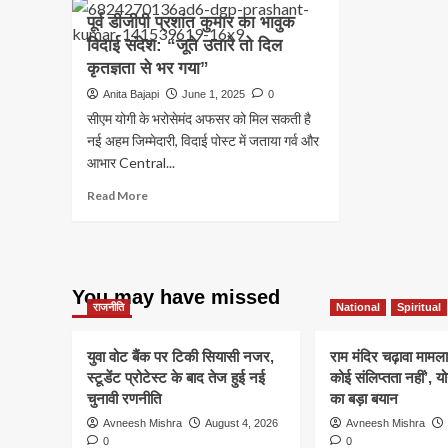
पूर्व डीजीपी प्रशांत कुमार का भावुक
विदाई संदेश: “जूते उतारे तो दिल
कृतज्ञता से भर गया”
Anita Bajapi
June 1, 2025
0
सीएम योगी के भरोसेमंद अफसर को मिल सकती है
नई अहम जिम्मेदारी, विदाई पोस्ट में जताया गर्व और
आभार Central...
Read
Read More
more
about
पूर्व
डीजीपी
प्रशांत
You may have missed
कुमार
राजनीति
National
Spiritual
का
भावुक
युवा वोट बैंक पर टिकी सियासी नजर,
राम मंदिर चढ़ावा मामला
विदाई
स्टूडेंट प्रोटेस्ट के बाद तेज हुई नई
कोई संलिप्तता नहीं’, 
संदेश:
चुनावी रणनीति
का बड़ा बयान
“जूते
उतारे
Avneesh Mishra
August 4, 2026
Avneesh Mishra
तो
0
0