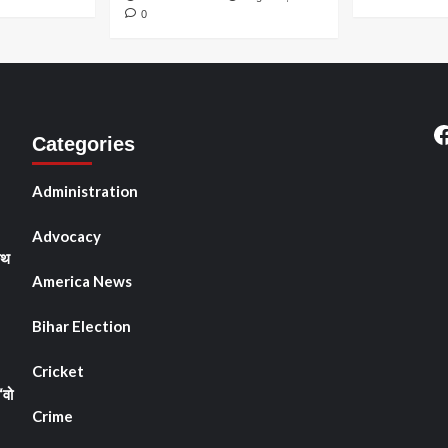
0
F
Categories
Administration
Advocacy
ाथ
America News
Bihar Election
Cricket
“वो
Crime