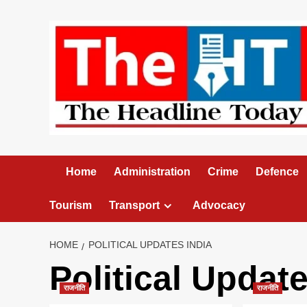
Skip
to
content
Home
Administration
Crime
Defence
Tourism
Transport
Advocacy
HOME
POLITICAL UPDATES INDIA
Political Update
राजनीति
राजनीति