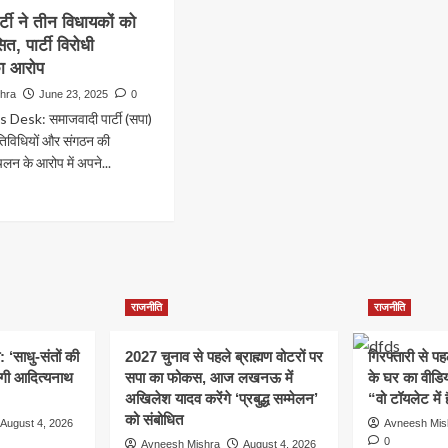
्टी ने तीन विधायकों को
त, पार्टी विरोधी
का आरोप
hra
June 23, 2025
0
Desk: समाजवादी पार्टी (सपा)
 गतिविधियों और संगठन की
चलन के आरोप में अपने...
ad
re
out
जवादी
ी
राजनीति
राजनीति
ायकों
: ‘साधु-संतों की
2027 चुनाव से पहले ब्राह्मण वोटरों पर
गिरफ्तारी से प
ा
योगी आदित्यनाथ
सपा का फोकस, आज लखनऊ में
के घर का वीडिय
कासित,
अखिलेश यादव करेंगे ‘प्रबुद्ध सम्मेलन’
“वो टॉयलेट में 
ी
को संबोधित
धी
August 4, 2026
Avneesh Mis
िधियों
0
Avneesh Mishra
August 4, 2026