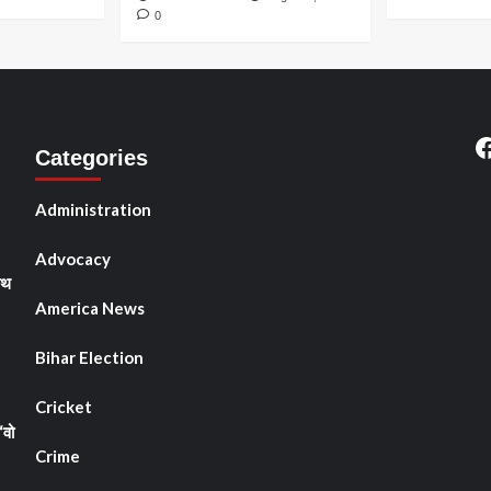
0
ोप
F
Categories
Administration
Advocacy
ाथ
America News
Bihar Election
Cricket
“वो
Crime