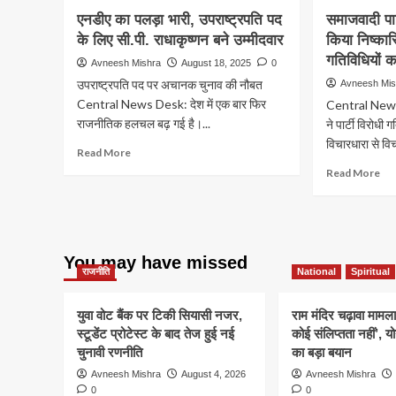
एनडीए का पलड़ा भारी, उपराष्ट्रपति पद
समाजवादी पार
के लिए सी.पी. राधाकृष्णन बने उम्मीदवार
किया निष्कासि
गतिविधियों 
Avneesh Mishra
August 18, 2025
0
उपराष्ट्रपति पद पर अचानक चुनाव की नौबत
Avneesh Mis
Central News Desk: देश में एक बार फिर
Central News 
राजनीतिक हलचल बढ़ गई है।...
ने पार्टी विरोधी
विचारधारा से वि
Read
Read More
more
Re
Read More
about
mo
एनडीए
ab
का
समा
पलड़ा
पार्ट
भारी,
ने
You may have missed
उपराष्ट्रपति
तीन
राजनीति
National
Spiritual
पद
विध
के
को
युवा वोट बैंक पर टिकी सियासी नजर,
राम मंदिर चढ़ावा मामला
लिए
किय
स्टूडेंट प्रोटेस्ट के बाद तेज हुई नई
कोई संलिप्तता नहीं’, 
सी.पी.
निष्
चुनावी रणनीति
राधाकृष्णन
का बड़ा बयान
पार्ट
बने
विरो
Avneesh Mishra
August 4, 2026
Avneesh Mishra
उम्मीदवार
गतिव
0
0