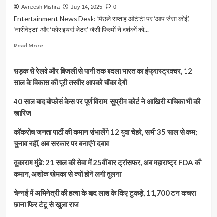
Avneesh Mishra
July 14, 2025
0
Entertainment News Desk: पिछले सप्ताह ओटीटी पर ‘आप जैसा कोई’,
‘नारीवेट्टा’ और ‘फोर इयर्स लेटर’ जैसी फिल्मों ने दर्शकों को...
Read
Read More
more
about
सड़क से रेलवे और बिजली से पानी तक बदला भारत का इंफ्रास्ट्रक्चर, 12
इस
हफ्ते
साल के विकास की पूरी तस्वीर आपको चौंका देगी
ओटीटी
पर
40 साल बाद बोफोर्स केस पर पूर्ण विराम, सुप्रीम कोर्ट ने आखिरी याचिका भी की
धमाल
खारिज
तय,
एक
कॉकरोच जनता पार्टी की कमान संभालेंगे 12 युवा चेहरे, सभी 35 साल से कम;
से
चुनाव नहीं, अब सरकार पर बनाएंगे दबाव
बढ़कर
एक
तुकाराम मुंढे: 21 साल की सेवा में 25वीं बार ट्रांसफर, अब महाराष्ट्र FDA की
फिल्में
और
कमान, अशोक खेमका से क्यों होने लगी तुलना
वेब
सीरीज
चेन्नई में अभिनेत्री की हत्या के बाद लाश के किए टुकड़े, 11,700 टन कचरा
होंगी
छाना फिर टैटू से खुला राज
रिलीज