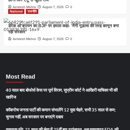
Avneesh Mishra
August 7, 2026
0
National
राजनीति
डेरेक ओ’ब्रायन का BJP पर हमला कहा- ‘मैगी नूडल्स की तरह कानून बना
रही सरकार’
Avneesh Mishra
August 7, 2026
0
Most Read
40 साल बाद बोफोर्स केस पर पूर्ण विराम, सुप्रीम कोर्ट ने आखिरी याचिका भी की
खारिज
कॉकरोच जनता पार्टी की कमान संभालेंगे 12 युवा चेहरे, सभी 35 साल से कम;
चुनाव नहीं, अब सरकार पर बनाएंगे दबाव
तुकाराम मुंढे: 21 साल की सेवा में 25वीं बार ट्रांसफर, अब महाराष्ट्र FDA की