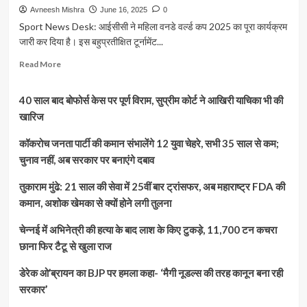
Avneesh Mishra
June 16, 2025
0
Sport News Desk: आईसीसी ने महिला वनडे वर्ल्ड कप 2025 का पूरा कार्यक्रम
जारी कर दिया है। इस बहुप्रतीक्षित टूर्नामेंट...
Read
Read More
more
about
40 साल बाद बोफोर्स केस पर पूर्ण विराम, सुप्रीम कोर्ट ने आखिरी याचिका भी की
महिला
वनडे
खारिज
वर्ल्ड
कप
कॉकरोच जनता पार्टी की कमान संभालेंगे 12 युवा चेहरे, सभी 35 साल से कम;
2025
चुनाव नहीं, अब सरकार पर बनाएंगे दबाव
का
ऐलान:
तुकाराम मुंढे: 21 साल की सेवा में 25वीं बार ट्रांसफर, अब महाराष्ट्र FDA की
5
कमान, अशोक खेमका से क्यों होने लगी तुलना
अक्टूबर
को
चेन्नई में अभिनेत्री की हत्या के बाद लाश के किए टुकड़े, 11,700 टन कचरा
भारत-
पाकिस्तान
छाना फिर टैटू से खुला राज
की
टक्कर,
डेरेक ओ’ब्रायन का BJP पर हमला कहा- ‘मैगी नूडल्स की तरह कानून बना रही
फाइनल
सरकार’
2