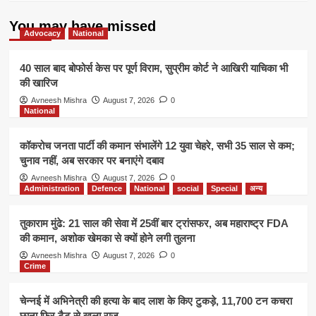
CM
विजय
You may have missed
रूपाणी
Advocacy
National
थे
सवार
40 साल बाद बोफोर्स केस पर पूर्ण विराम, सुप्रीम कोर्ट ने आखिरी याचिका भी
की खारिज
Avneesh Mishra
August 7, 2026
0
National
कॉकरोच जनता पार्टी की कमान संभालेंगे 12 युवा चेहरे, सभी 35 साल से कम;
चुनाव नहीं, अब सरकार पर बनाएंगे दबाव
Avneesh Mishra
August 7, 2026
0
Administration
Defence
National
social
Special
अन्य
तुकाराम मुंढे: 21 साल की सेवा में 25वीं बार ट्रांसफर, अब महाराष्ट्र FDA
की कमान, अशोक खेमका से क्यों होने लगी तुलना
Avneesh Mishra
August 7, 2026
0
Crime
चेन्नई में अभिनेत्री की हत्या के बाद लाश के किए टुकड़े, 11,700 टन कचरा
छाना फिर टैटू से खुला राज