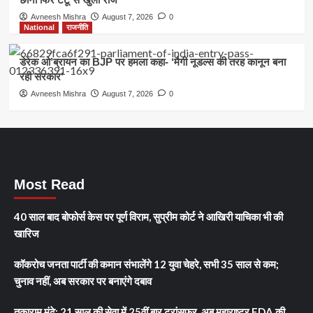
Avneesh Mishra
August 7, 2026
0
National
राजनीति
डेरेक ओ’ब्रायन का BJP पर हमला कहा- ‘मैगी नूडल्स की तरह कानून बना
रही सरकार’
Avneesh Mishra
August 7, 2026
0
Most Read
40 साल बाद बोफोर्स केस पर पूर्ण विराम, सुप्रीम कोर्ट ने आखिरी याचिका भी की
खारिज
कॉकरोच जनता पार्टी की कमान संभालेंगे 12 युवा चेहरे, सभी 35 साल से कम;
चुनाव नहीं, अब सरकार पर बनाएंगे दबाव
तुकाराम मुंढे: 21 साल की सेवा में 25वीं बार ट्रांसफर, अब महाराष्ट्र FDA की