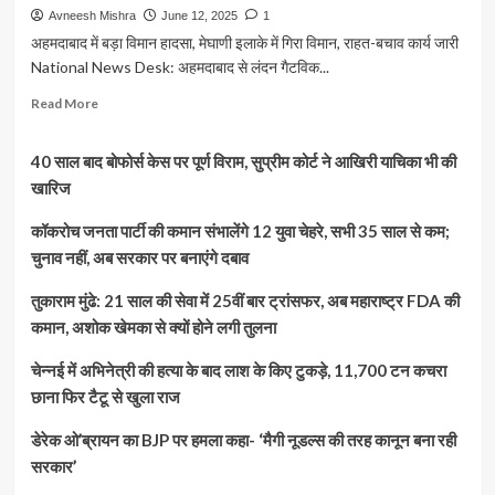
Avneesh Mishra
June 12, 2025
1
अहमदाबाद में बड़ा विमान हादसा, मेघाणी इलाके में गिरा विमान, राहत-बचाव कार्य जारी
National News Desk: अहमदाबाद से लंदन गैटविक...
Read
Read More
more
about
40 साल बाद बोफोर्स केस पर पूर्ण विराम, सुप्रीम कोर्ट ने आखिरी याचिका भी की
विमान
हादसा:
खारिज
अहमदाबाद
से
कॉकरोच जनता पार्टी की कमान संभालेंगे 12 युवा चेहरे, सभी 35 साल से कम;
लंदन
चुनाव नहीं, अब सरकार पर बनाएंगे दबाव
जा
रही
तुकाराम मुंढे: 21 साल की सेवा में 25वीं बार ट्रांसफर, अब महाराष्ट्र FDA की
एयर
कमान, अशोक खेमका से क्यों होने लगी तुलना
इंडिया
फ्लाइट
चेन्नई में अभिनेत्री की हत्या के बाद लाश के किए टुकड़े, 11,700 टन कचरा
टेकऑफ
के
छाना फिर टैटू से खुला राज
तुरंत
बाद
डेरेक ओ’ब्रायन का BJP पर हमला कहा- ‘मैगी नूडल्स की तरह कानून बना रही
क्रैश,
सरकार’
पूर्व