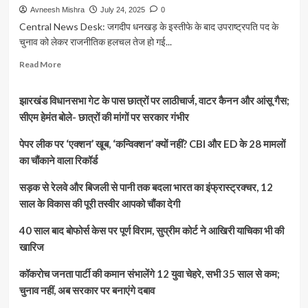
Avneesh Mishra
July 24, 2025
0
Central News Desk: जगदीप धनखड़ के इस्तीफे के बाद उपराष्ट्रपति पद के
चुनाव को लेकर राजनीतिक हलचल तेज हो गई...
Read
Read More
more
about
झारखंड विधानसभा गेट के पास छात्रों पर लाठीचार्ज, वाटर कैनन और आंसू गैस;
उपराष्ट्रपति
पद
सीएम हेमंत बोले- छात्रों की मांगों पर सरकार गंभीर
की
रेस
पेपर लीक पर ‘एक्शन’ खूब, ‘कन्विक्शन’ क्यों नहीं? CBI और ED के 28 मामलों
में
का चौंकाने वाला रिकॉर्ड
रामनाथ
ठाकुर
सड़क से रेलवे और बिजली से पानी तक बदला भारत का इंफ्रास्ट्रक्चर, 12
का
साल के विकास की पूरी तस्वीर आपको चौंका देगी
नाम,
जेपी
40 साल बाद बोफोर्स केस पर पूर्ण विराम, सुप्रीम कोर्ट ने आखिरी याचिका भी की
नड्डा
से
खारिज
मुलाकात
के
कॉकरोच जनता पार्टी की कमान संभालेंगे 12 युवा चेहरे, सभी 35 साल से कम;
बाद
चुनाव नहीं, अब सरकार पर बनाएंगे दबाव
अटकलें