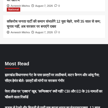
Avneesh Mishra
August 7, 2026
0
National
कॉकरोच जनता पार्टी की कमान संभालेंगे 12 युवा चेहरे, सभी 35 साल से कम;
चुनाव नहीं, अब सरकार पर बनाएंगे दबाव
Avneesh Mishra
August 7, 2026
0
Most Read
झारखंड विधानसभा गेट के पास छात्रों पर लाठीचार्ज, वाटर कैनन और आंसू गैस;
सीएम हेमंत बोले- छात्रों की मांगों पर सरकार गंभीर
पेपर लीक पर ‘एक्शन’ खूब, ‘कन्विक्शन’ क्यों नहीं? CBI और ED के 28 मामलों का
चौंकाने वाला रिकॉर्ड
सड़क से रेलवे और बिजली से पानी तक बदला भारत का इंफ्रास्ट्रक्चर, 12 साल