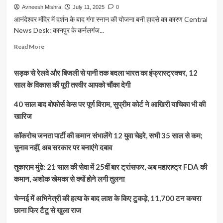
Avneesh Mishra
July 11, 2025
0
आनंदेश्वर मंदिर में दर्शन के बाद गंगा स्नान की योजना बनी हादसे का कारण Central
News Desk: कानपुर के कर्नलगंज...
Read
Read More
more
about
सड़क से रेलवे और बिजली से पानी तक बदला भारत का इंफ्रास्ट्रक्चर, 12
Kanpur:
सावन
साल के विकास की पूरी तस्वीर आपको चौंका देगी
में
परमट
40 साल बाद बोफोर्स केस पर पूर्ण विराम, सुप्रीम कोर्ट ने आखिरी याचिका भी की
दर्शन
खारिज
को
आए
कॉकरोच जनता पार्टी की कमान संभालेंगे 12 युवा चेहरे, सभी 35 साल से कम;
किशोर
चुनाव नहीं, अब सरकार पर बनाएंगे दबाव
गंगा
में
तुकाराम मुंढे: 21 साल की सेवा में 25वीं बार ट्रांसफर, अब महाराष्ट्र FDA की
नहाने
उतरे,
कमान, अशोक खेमका से क्यों होने लगी तुलना
एक
की
चेन्नई में अभिनेत्री की हत्या के बाद लाश के किए टुकड़े, 11,700 टन कचरा
डूबने
छाना फिर टैटू से खुला राज
से