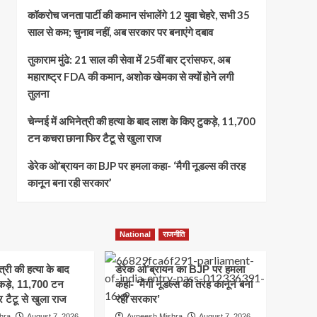
कॉकरोच जनता पार्टी की कमान संभालेंगे 12 युवा चेहरे, सभी 35
साल से कम; चुनाव नहीं, अब सरकार पर बनाएंगे दबाव
तुकाराम मुंढे: 21 साल की सेवा में 25वीं बार ट्रांसफर, अब
महाराष्ट्र FDA की कमान, अशोक खेमका से क्यों होने लगी
तुलना
चेन्नई में अभिनेत्री की हत्या के बाद लाश के किए टुकड़े, 11,700
टन कचरा छाना फिर टैटू से खुला राज
डेरेक ओ’ब्रायन का BJP पर हमला कहा- ‘मैगी नूडल्स की तरह
कानून बना रही सरकार’
National
राजनीति
त्री की हत्या के बाद
डेरेक ओ’ब्रायन का BJP पर हमला
कड़े, 11,700 टन
कहा- ‘मैगी नूडल्स की तरह कानून बना
 टैटू से खुला राज
रही सरकार’
hra
August 7, 2026
Avneesh Mishra
August 7, 2026