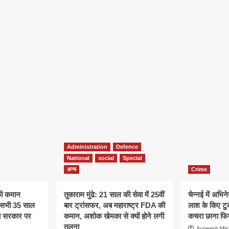
Administration
Defence
National
social
Special
अन्य
Crime
की कमान
तुकाराम मुंढे: 21 साल की सेवा में 25वीं
चेन्नई में अभिने
े, सभी 35 साल
बार ट्रांसफर, अब महाराष्ट्र FDA की
लाश के किए टु
अब सरकार पर
कमान, अशोक खेमका से क्यों होने लगी
कचरा छाना फिर
तुलना
Avneesh Mis