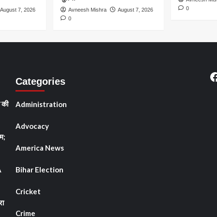
0
August 7, 2026
Avneesh Mishra
August 7, 2026
0
F
Categories
ी की
Administration
Advocacy
म;
America News
A
Bihar Election
Cricket
रा
Crime