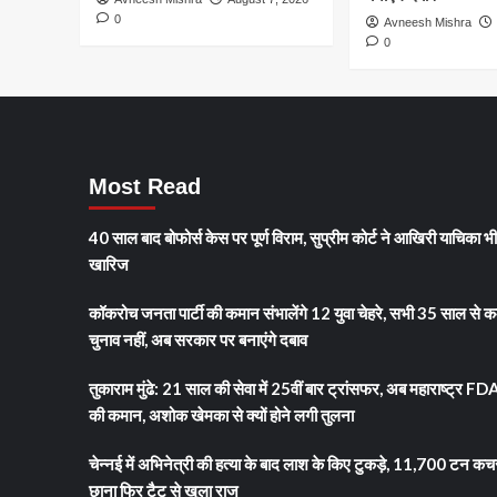
भारत
0
Avneesh Mishra
की
0
बढ़ती
साख
का
प्रतीक
Most Read
40 साल बाद बोफोर्स केस पर पूर्ण विराम, सुप्रीम कोर्ट ने आखिरी याचिका भ
खारिज
कॉकरोच जनता पार्टी की कमान संभालेंगे 12 युवा चेहरे, सभी 35 साल से क
चुनाव नहीं, अब सरकार पर बनाएंगे दबाव
तुकाराम मुंढे: 21 साल की सेवा में 25वीं बार ट्रांसफर, अब महाराष्ट्र FD
की कमान, अशोक खेमका से क्यों होने लगी तुलना
चेन्नई में अभिनेत्री की हत्या के बाद लाश के किए टुकड़े, 11,700 टन कच
छाना फिर टैटू से खुला राज