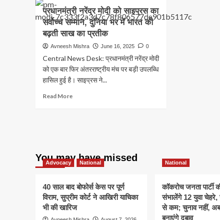
प्रधानमंत्री नरेंद्र मोदी को साइप्रस का
सर्वोच्च सम्मान, दुनिया भर में भारत की
बढ़ती साख का प्रतीक
Avneesh Mishra
June 16, 2025
0
Central News Desk: प्रधानमंत्री नरेंद्र मोदी
को एक बार फिर अंतरराष्ट्रीय मंच पर बड़ी उपलब्धि
हासिल हुई है। साइप्रस ने...
Read
Read More
more
about
प्रधानमंत्री
नरेंद्र
मोदी
को
You may have missed
साइप्रस
Advocacy
National
National
का
सर्वोच्च
40 साल बाद बोफोर्स केस पर पूर्ण
कॉकरोच जनता पार्टी 
सम्मान,
विराम, सुप्रीम कोर्ट ने आखिरी याचिका
संभालेंगे 12 युवा चेहर
दुनिया
भर
भी की खारिज
से कम; चुनाव नहीं, 
में
बनाएंगे दबाव
Avneesh Mishra
August 7, 2026