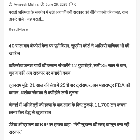
Avneesh Mishra
June 29, 2025
0
मराठी अस्मिता के समर्थन में उठी आवाजें बनी सरकार की नीति वापसी की वजह, राज
ठाकरे बोले - यह मराठी...
Read
Read More
more
about
40 साल बाद बोफोर्स केस पर पूर्ण विराम, सुप्रीम कोर्ट ने आखिरी याचिका भी की
हिंदी
थोपने
खारिज
के
आरोपों
कॉकरोच जनता पार्टी की कमान संभालेंगे 12 युवा चेहरे, सभी 35 साल से कम;
के
चुनाव नहीं, अब सरकार पर बनाएंगे दबाव
बीच
महाराष्ट्र
तुकाराम मुंढे: 21 साल की सेवा में 25वीं बार ट्रांसफर, अब महाराष्ट्र FDA की
सरकार
कमान, अशोक खेमका से क्यों होने लगी तुलना
का
यू-
चेन्नई में अभिनेत्री की हत्या के बाद लाश के किए टुकड़े, 11,700 टन कचरा
टर्न,
थ्री-
छाना फिर टैटू से खुला राज
लैंग्वेज
पॉलिसी
डेरेक ओ’ब्रायन का BJP पर हमला कहा- ‘मैगी नूडल्स की तरह कानून बना रही
पर
सरकार’
लगाई