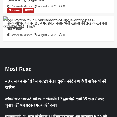
Avneesh Mishra
August 7, 2026
0
National
राजनीति
डेरेक ओ’ब्रायन का BJP पर हमला कहा- ‘मैगी नूडल्स की तरह कानून बना
रही सरकार’
Avneesh Mishra
August 7, 2026
0
Most Read
40 साल बाद बोफोर्स केस पर पूर्ण विराम, सुप्रीम कोर्ट ने आखिरी याचिका भी की
खारिज
कॉकरोच जनता पार्टी की कमान संभालेंगे 12 युवा चेहरे, सभी 35 साल से कम;
चुनाव नहीं, अब सरकार पर बनाएंगे दबाव
तुकाराम मुंढे: 21 साल की सेवा में 25वीं बार ट्रांसफर, अब महाराष्ट्र FDA की