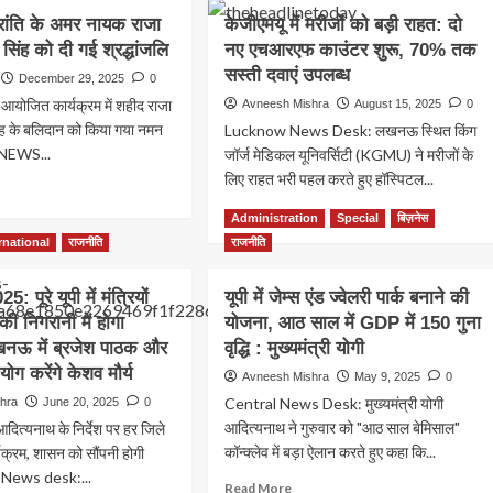
ांति के अमर नायक राजा
केजीएमयू में मरीजों को बड़ी राहत: दो
 सिंह को दी गई श्रद्धांजलि
नए एचआरएफ काउंटर शुरू, 70% तक
सस्ती दवाएं उपलब्ध
December 29, 2025
0
 आयोजित कार्यक्रम में शहीद राजा
Avneesh Mishra
August 15, 2025
0
िंह के बलिदान को किया गया नमन
Lucknow News Desk: लखनऊ स्थित किंग
EWS...
जॉर्ज मेडिकल यूनिवर्सिटी (KGMU) ने मरीजों के
लिए राहत भरी पहल करते हुए हॉस्पिटल...
ad
re
Read
Read More
Administration
Special
बिज़नेस
out
more
rnational
राजनीति
राजनीति
57
about
केजीएमयू
ंति
: पूरे यूपी में मंत्रियों
यूपी में जेम्स एंड ज्वेलरी पार्क बनाने की
में
मरीजों
ी निगरानी में होगा
योजना, आठ साल में GDP में 150 गुना
र
को
ऊ में ब्रजेश पाठक और
वृद्धि : मुख्यमंत्री योगी
यक
बड़ी
 योग करेंगे केशव मौर्य
ा
Avneesh Mishra
May 9, 2025
0
राहत:
दो
Central News Desk: मुख्यमंत्री योगी
hra
June 20, 2025
0
नए
आदित्यनाथ ने गुरुवार को "आठ साल बेमिसाल"
 आदित्यनाथ के निर्देश पर हर जिले
श
एचआरएफ
कॉन्क्लेव में बड़ा ऐलान करते हुए कहा कि...
ार्यक्रम, शासन को सौंपनी होगी
काउंटर
l News desk:...
शुरू,
Read
Read More