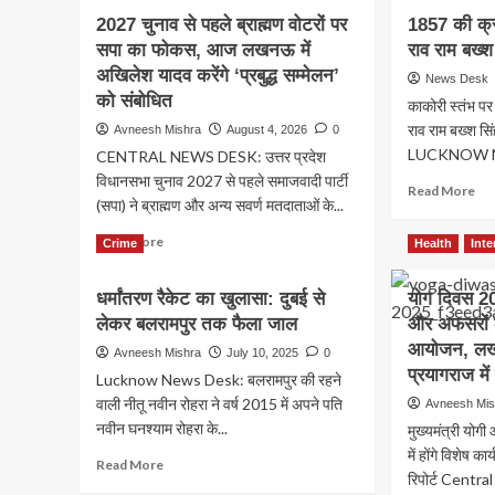
2027 चुनाव से पहले ब्राह्मण वोटरों पर
1857 की क्र
सपा का फोकस, आज लखनऊ में
राव राम बख्श
अखिलेश यादव करेंगे ‘प्रबुद्ध सम्मेलन’
News Desk
को संबोधित
काकोरी स्तंभ पर
राव राम बख्श स
Avneesh Mishra
August 4, 2026
0
LUCKNOW N
CENTRAL NEWS DESK: उत्तर प्रदेश
विधानसभा चुनाव 2027 से पहले समाजवादी पार्टी
Re
Read More
(सपा) ने ब्राह्मण और अन्य सवर्ण मतदाताओं के...
mo
ab
Read
Read More
Crime
Health
Inte
18
more
की
about
क्रा
धर्मांतरण रैकेट का खुलासा: दुबई से
योग दिवस 2025
2027
के
लेकर बलरामपुर तक फैला जाल
चुनाव
और अफसरों क
अम
से
आयोजन, लखन
Avneesh Mishra
July 10, 2025
0
ना
पहले
प्रयागराज में
राज
Lucknow News Desk: बलरामपुर की रहने
ब्राह्मण
राव
वाली नीतू नवीन रोहरा ने वर्ष 2015 में अपने पति
Avneesh Mis
वोटरों
राम
नवीन घनश्याम रोहरा के...
पर
मुख्यमंत्री योगी
बख्
सपा
में होंगे विशेष क
सिंह
Read
Read More
का
रिपोर्ट Centra
को
more
फोकस,