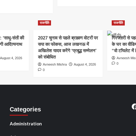
70%
more
ad
तक
about
re
्धांजलि
सस्ती
यूपी
out
दवाएं
में
राजनीति
राजनीति
उपलब्ध
जेम्स
स
एंड
25:
: ‘साधु-संतों की
2027 चुनाव से पहले ब्राह्मण वोटरों पर
गिरफ्तारी से प
ज्वेलरी
योगी आदित्यनाथ
सपा का फोकस, आज लखनऊ में
पार्क
के घर का वीडिय
बनाने
अखिलेश यादव करेंगे ‘प्रबुद्ध सम्मेलन’
“वो टॉयलेट में 
की
ियों
को संबोधित
August 4, 2026
Avneesh Mis
योजना,
0
Avneesh Mishra
August 4, 2026
आठ
रों
0
साल
में
रानी
GDP
में
150
ोजन,
गुना
नऊ
F
वृद्धि
Categories
:
ेश
मुख्यमंत्री
क
Administration
योगी
यागराज