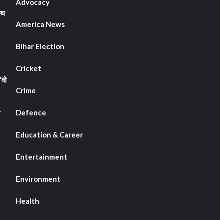
Advocacy
ाथ
े
America News
व
Bihar Election
Cricket
“वो
Crime
Defence
Education & Career
Entertainment
Environment
Health