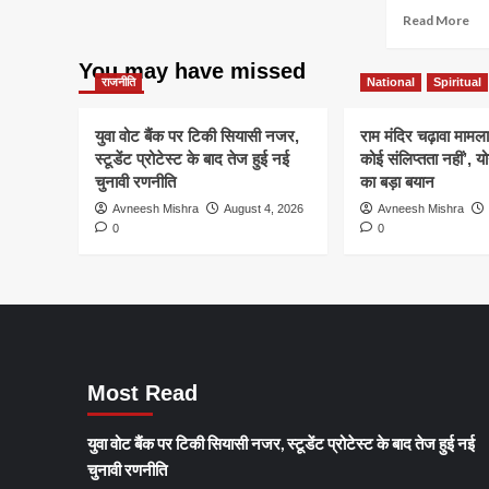
दी
about
आज
Re
Read More
गई
धर्मांतरण
लखनऊ
mo
श्रद
रैकेट
में
ab
You may have missed
का
अखिलेश
योग
राजनीति
National
Spiritual
खुलासा:
यादव
दिव
दुबई
करेंगे
20
से
युवा वोट बैंक पर टिकी सियासी नजर,
राम मंदिर चढ़ावा मामला
‘प्रबुद्ध
पूरे
लेकर
स्टूडेंट प्रोटेस्ट के बाद तेज हुई नई
कोई संलिप्तता नहीं’, 
सम्मेलन’
यूपी
बलरामपुर
चुनावी रणनीति
का बड़ा बयान
को
में
तक
संबोधित
मंत्र
Avneesh Mishra
August 4, 2026
Avneesh Mishra
फैला
और
0
0
जाल
अफस
की
निग
में
होगा
आय
लख
Most Read
में
ब्रज
पाठ
युवा वोट बैंक पर टिकी सियासी नजर, स्टूडेंट प्रोटेस्ट के बाद तेज हुई नई
और
चुनावी रणनीति
प्र