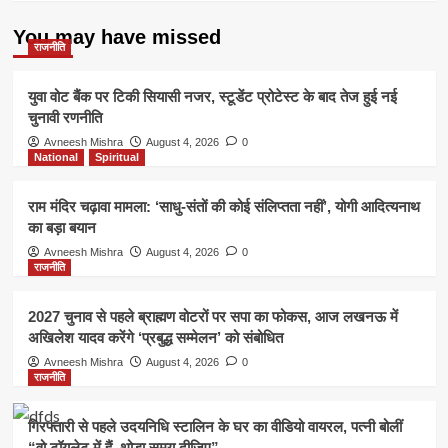
बाहर
–
You may have missed
कुलदीप,
राजनीति
अर्शदीप
और
युवा वोट बैंक पर टिकी सियासी नजर, स्टूडेंट प्रोटेस्ट के बाद तेज हुई नई
जुरेल
चुनावी रणनीति
की
एंट्री
Avneesh Mishra
August 4, 2026
0
तय
National
Spiritual
राम मंदिर चढ़ावा मामला: ‘साधु-संतों की कोई संलिप्तता नहीं’, योगी आदित्यनाथ
का बड़ा बयान
Avneesh Mishra
August 4, 2026
0
राजनीति
2027 चुनाव से पहले ब्राह्मण वोटरों पर सपा का फोकस, आज लखनऊ में
अखिलेश यादव करेंगे ‘प्रबुद्ध सम्मेलन’ को संबोधित
Avneesh Mishra
August 4, 2026
0
राजनीति
गिरफ्तारी से पहले उदयनिधि स्टालिन के घर का वीडियो वायरल, पत्नी बोलीं
“वो टॉयलेट में हैं, थोड़ा समय दीजिए”