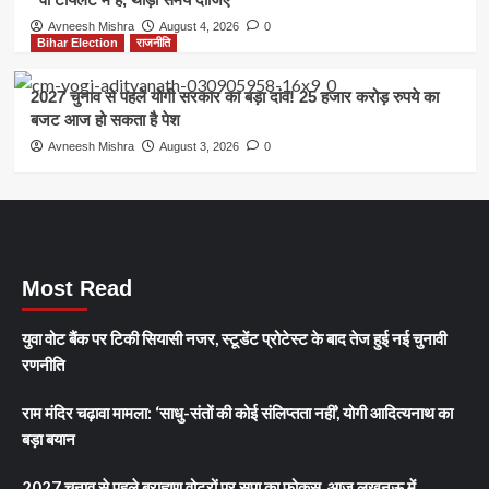
Avneesh Mishra
August 4, 2026
0
Bihar Election
राजनीति
2027 चुनाव से पहले योगी सरकार का बड़ा दांव! 25 हजार करोड़ रुपये का
बजट आज हो सकता है पेश
Avneesh Mishra
August 3, 2026
0
Most Read
युवा वोट बैंक पर टिकी सियासी नजर, स्टूडेंट प्रोटेस्ट के बाद तेज हुई नई चुनावी
रणनीति
राम मंदिर चढ़ावा मामला: ‘साधु-संतों की कोई संलिप्तता नहीं’, योगी आदित्यनाथ का
बड़ा बयान
2027 चुनाव से पहले ब्राह्मण वोटरों पर सपा का फोकस, आज लखनऊ में