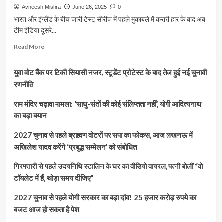
Avneesh Mishra
June 26, 2025
0
भारत और इंग्लैंड के बीच जारी टेस्ट सीरीज में पहले मुकाबले में करारी हार के बाद अब
टीम इंडिया दूसरे...
Read
Read More
more
about
युवा वोट बैंक पर टिकी सियासी नजर, स्टूडेंट प्रोटेस्ट के बाद तेज हुई नई चुनावी
IND
vs
रणनीति
ENG:
दूसरे
राम मंदिर चढ़ावा मामला: ‘साधु-संतों की कोई संलिप्तता नहीं’, योगी आदित्यनाथ
टेस्ट
का बड़ा बयान
से
पहले
2027 चुनाव से पहले ब्राह्मण वोटरों पर सपा का फोकस, आज लखनऊ में
टीम
अखिलेश यादव करेंगे ‘प्रबुद्ध सम्मेलन’ को संबोधित
इंडिया
में
गिरफ्तारी से पहले उदयनिधि स्टालिन के घर का वीडियो वायरल, पत्नी बोलीं “वो
बड़े
बदलाव
टॉयलेट में हैं, थोड़ा समय दीजिए”
तय!
शार्दुल,
2027 चुनाव से पहले योगी सरकार का बड़ा दांव! 25 हजार करोड़ रुपये का
करुण,
बजट आज हो सकता है पेश
प्रसिद्ध