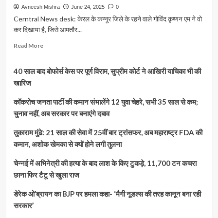
Avneesh Mishra
June 24, 2025
0
Cerntral News desk: केरल के कन्नूर जिले के रहने वाले गोविंद कृष्णन एम ने वो
कर दिखाया है, जिसे आमतौर...
Read
Read More
more
about
40 साल बाद बोफोर्स केस पर पूर्ण विराम, सुप्रीम कोर्ट ने आखिरी याचिका भी की
परंपरा
और
खारिज
विज्ञान
का
कॉकरोच जनता पार्टी की कमान संभालेंगे 12 युवा चेहरे, सभी 35 साल से कम;
अद्भुत
चुनाव नहीं, अब सरकार पर बनाएंगे दबाव
संगम:
गुरुकुल
तुकाराम मुंढे: 21 साल की सेवा में 25वीं बार ट्रांसफर, अब महाराष्ट्र FDA की
से
कमान, अशोक खेमका से क्यों होने लगी तुलना
इसरो
तक
चेन्नई में अभिनेत्री की हत्या के बाद लाश के किए टुकड़े, 11,700 टन कचरा
का
सफर
छाना फिर टैटू से खुला राज
तय
करने
डेरेक ओ’ब्रायन का BJP पर हमला कहा- ‘मैगी नूडल्स की तरह कानून बना रही
वाले
सरकार’
गोविंद