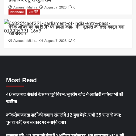
Avneesh Mishra
August 7, 2026
0
National
राजनीति
डेरेक ओ’ब्रायन का BJP पर हमला कहा- ‘मैगी नूडल्स की तरह कानून बना
रही सरकार’
Avneesh Mishra
August 7, 2026
0
Most Read
40 साल बाद बोफोर्स केस पर पूर्ण विराम, सुप्रीम कोर्ट ने आखिरी याचिका भी की
खारिज
कॉकरोच जनता पार्टी की कमान संभालेंगे 12 युवा चेहरे, सभी 35 साल से कम;
चुनाव नहीं, अब सरकार पर बनाएंगे दबाव
तुकाराम मुंढे: 21 साल की सेवा में 25वीं बार ट्रांसफर, अब महाराष्ट्र FDA की