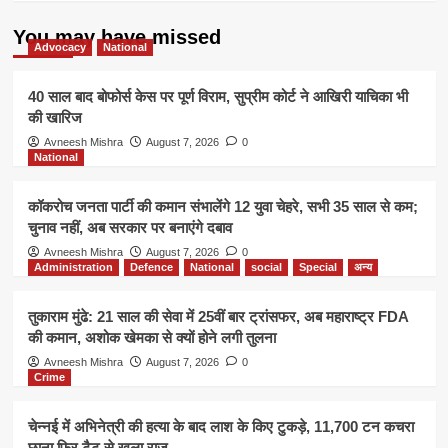
कृष्णन
की
You may have missed
प्रेरणादायक
Advocacy
National
कहानी
40 साल बाद बोफोर्स केस पर पूर्ण विराम, सुप्रीम कोर्ट ने आखिरी याचिका भी
की खारिज
Avneesh Mishra
August 7, 2026
0
National
कॉकरोच जनता पार्टी की कमान संभालेंगे 12 युवा चेहरे, सभी 35 साल से कम;
चुनाव नहीं, अब सरकार पर बनाएंगे दबाव
Avneesh Mishra
August 7, 2026
0
Administration
Defence
National
social
Special
अन्य
तुकाराम मुंढे: 21 साल की सेवा में 25वीं बार ट्रांसफर, अब महाराष्ट्र FDA
की कमान, अशोक खेमका से क्यों होने लगी तुलना
Avneesh Mishra
August 7, 2026
0
Crime
चेन्नई में अभिनेत्री की हत्या के बाद लाश के किए टुकड़े, 11,700 टन कचरा
छाना फिर टैटू से खुला राज