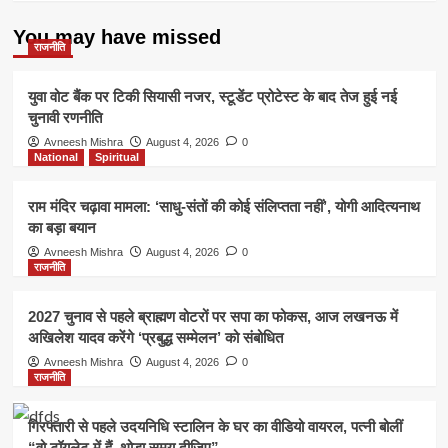
CM
विजय
You may have missed
रूपाणी
राजनीति
थे
सवार
युवा वोट बैंक पर टिकी सियासी नजर, स्टूडेंट प्रोटेस्ट के बाद तेज हुई नई
चुनावी रणनीति
Avneesh Mishra
August 4, 2026
0
National
Spiritual
राम मंदिर चढ़ावा मामला: ‘साधु-संतों की कोई संलिप्तता नहीं’, योगी आदित्यनाथ
का बड़ा बयान
Avneesh Mishra
August 4, 2026
0
राजनीति
2027 चुनाव से पहले ब्राह्मण वोटरों पर सपा का फोकस, आज लखनऊ में
अखिलेश यादव करेंगे ‘प्रबुद्ध सम्मेलन’ को संबोधित
Avneesh Mishra
August 4, 2026
0
राजनीति
गिरफ्तारी से पहले उदयनिधि स्टालिन के घर का वीडियो वायरल, पत्नी बोलीं
“वो टॉयलेट में हैं, थोड़ा समय दीजिए”