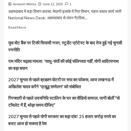
Avneesh Mishra
June 12, 2025
1
अहमदाबाद में बड़ा विमान हादसा, मेघाणी इलाके में गिरा विमान, राहत-बचाव कार्य जारी
National News Desk: अहमदाबाद से लंदन गैटविक...
Read
Read More
more
about
युवा वोट बैंक पर टिकी सियासी नजर, स्टूडेंट प्रोटेस्ट के बाद तेज हुई नई चुनावी
विमान
हादसा:
रणनीति
अहमदाबाद
से
राम मंदिर चढ़ावा मामला: ‘साधु-संतों की कोई संलिप्तता नहीं’, योगी आदित्यनाथ
लंदन
का बड़ा बयान
जा
रही
2027 चुनाव से पहले ब्राह्मण वोटरों पर सपा का फोकस, आज लखनऊ में
एयर
अखिलेश यादव करेंगे ‘प्रबुद्ध सम्मेलन’ को संबोधित
इंडिया
फ्लाइट
गिरफ्तारी से पहले उदयनिधि स्टालिन के घर का वीडियो वायरल, पत्नी बोलीं “वो
टेकऑफ
के
टॉयलेट में हैं, थोड़ा समय दीजिए”
तुरंत
बाद
2027 चुनाव से पहले योगी सरकार का बड़ा दांव! 25 हजार करोड़ रुपये का
क्रैश,
बजट आज हो सकता है पेश
पूर्व