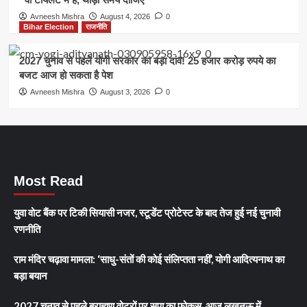
Avneesh Mishra
August 4, 2026
0
Bihar Election
राजनीति
2027 चुनाव से पहले योगी सरकार का बड़ा दांव! 25 हजार करोड़ रुपये का
बजट आज हो सकता है पेश
Avneesh Mishra
August 3, 2026
0
Most Read
युवा वोट बैंक पर टिकी सियासी नजर, स्टूडेंट प्रोटेस्ट के बाद तेज हुई नई चुनावी
रणनीति
राम मंदिर चढ़ावा मामला: ‘साधु-संतों की कोई संलिप्तता नहीं’, योगी आदित्यनाथ का
बड़ा बयान
2027 चुनाव से पहले ब्राह्मण वोटरों पर सपा का फोकस, आज लखनऊ में