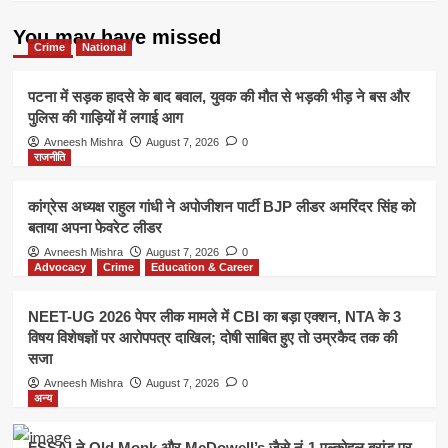
यात्रा
–
You may have missed
सिर्फ
Crime
National
निजी
वाहनों
पटना में सड़क हादसे के बाद बवाल, युवक की मौत से भड़की भीड़ ने बस और
के
पुलिस की गाड़ियों में लगाई आग
लिए
Avneesh Mishra
August 7, 2026
0
राजनीति
कांग्रेस अध्यक्ष राहुल गांधी ने अपोजीशन पार्टी BJP लीडर अमरिंदर सिंह को
बताया अपना फेवरेट लीडर
Avneesh Mishra
August 7, 2026
0
Advocacy
Crime
Education & Career
NEET-UG 2026 पेपर लीक मामले में CBI का बड़ा एक्शन, NTA के 3
विषय विशेषज्ञों पर आरोपपत्र दाखिल; दोषी साबित हुए तो उम्रकैद तक की
सजा
Avneesh Mishra
August 7, 2026
0
अन्य
FSSAI ने Old Monk और McDowell’s जैसे नं-1 एल्कोहल ब्रांड पर