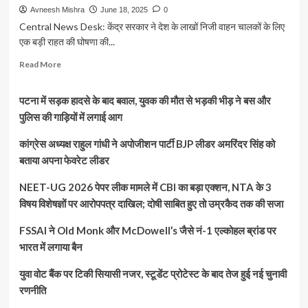
Avneesh Mishra
June 18, 2025
0
Central News Desk: केंद्र सरकार ने देश के लाखों निजी वाहन चालकों के लिए
एक बड़ी राहत की घोषणा की...
Read
Read More
more
about
पटना में सड़क हादसे के बाद बवाल, युवक की मौत से भड़की भीड़ ने बस और
वार्षिक
फास्टैग
पुलिस की गाड़ियों में लगाई आग
पास
की
कांग्रेस अध्यक्ष राहुल गांधी ने अपोजीशन पार्टी BJP लीडर अमरिंदर सिंह को
घोषणा:
बताया अपना फेवरेट लीडर
अब
₹3000
NEET-UG 2026 पेपर लीक मामले में CBI का बड़ा एक्शन, NTA के 3
में
विषय विशेषज्ञों पर आरोपपत्र दाखिल; दोषी साबित हुए तो उम्रकैद तक की सजा
200
ट्रिप
FSSAI ने Old Monk और McDowell’s जैसे नं-1 एल्कोहल ब्रांड पर
या
1
भारत में लगाया बैन
साल
की
युवा वोट बैंक पर टिकी सियासी नजर, स्टूडेंट प्रोटेस्ट के बाद तेज हुई नई चुनावी
टोल
रणनीति
फ्री