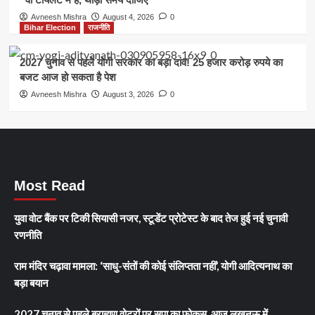
Avneesh Mishra
August 4, 2026
0
Bihar Election
राजनीति
2027 चुनाव से पहले योगी सरकार का बड़ा दांव! 25 हजार करोड़ रुपये का
बजट आज हो सकता है पेश
Avneesh Mishra
August 3, 2026
0
Most Read
युवा वोट बैंक पर टिकी सियासी नजर, स्टूडेंट प्रोटेस्ट के बाद तेज हुई नई चुनावी
रणनीति
राम मंदिर चढ़ावा मामला: ‘साधु-संतों की कोई संलिप्तता नहीं’, योगी आदित्यनाथ का
बड़ा बयान
2027 चुनाव से पहले ब्राह्मण वोटरों पर सपा का फोकस, आज लखनऊ में