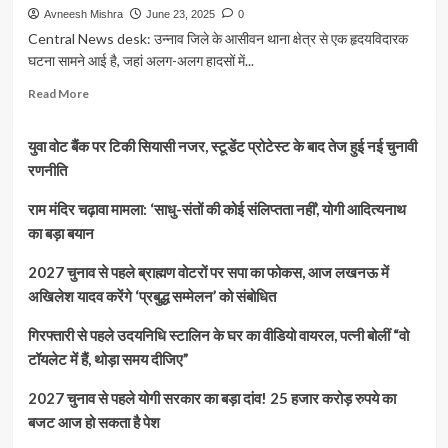
Avneesh Mishra
June 23, 2025
0
Central News desk: उन्नाव जिले के आसीवन थाना क्षेत्र से एक हृदयविदारक
घटना सामने आई है, जहां अलग-अलग हादसों में...
Read
Read More
more
about
युवा वोट बैंक पर टिकी सियासी नजर, स्टूडेंट प्रोटेस्ट के बाद तेज हुई नई चुनावी
उन्नाव:
करंट
रणनीति
और
सड़क
राम मंदिर चढ़ावा मामला: ‘साधु-संतों की कोई संलिप्तता नहीं’, योगी आदित्यनाथ
हादसे
का बड़ा बयान
में
पिता-
2027 चुनाव से पहले ब्राह्मण वोटरों पर सपा का फोकस, आज लखनऊ में
पुत्र
अखिलेश यादव करेंगे ‘प्रबुद्ध सम्मेलन’ को संबोधित
की
दर्दनाक
गिरफ्तारी से पहले उदयनिधि स्टालिन के घर का वीडियो वायरल, पत्नी बोलीं “वो
मौत,
क्षेत्र
टॉयलेट में हैं, थोड़ा समय दीजिए”
में
छाया
2027 चुनाव से पहले योगी सरकार का बड़ा दांव! 25 हजार करोड़ रुपये का
मातम
बजट आज हो सकता है पेश